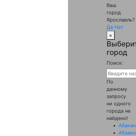
Ваш
город
Ярославль?
Да
Нет
×
Выбери
город
Поиск:
По
данному
запросу
ни одного
города не
найдено!
Абакан
Абзако