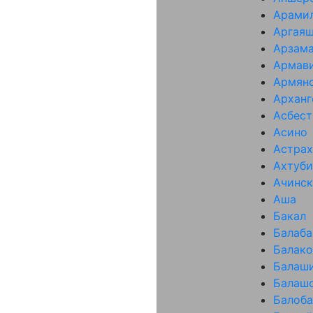
Арами
Аргая
Арзам
Армав
Армян
Арханг
Асбест
Асино
Астрах
Ахтуби
Ачинск
Аша
Бакал
Балаба
Балако
Балаш
Балаш
Балоба