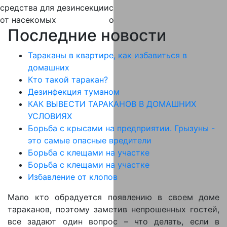
средства
для дезинсекции
средства
для дератизации
от насекомых
от крыс и мышей
Последние новости
Тараканы в квартире, как избавиться в
домашних
Кто такой таракан?
Дезинфекция туманом
КАК ВЫВЕСТИ ТАРАКАНОВ В ДОМАШНИХ
УСЛОВИЯХ
Борьба с крысами на предприятии. Грызуны -
это самые опасные вредители
Борьба с клещами на участке
Борьба с клещами на участке
Избавление от клопов
Мало кто обрадуется появлению в своем доме
тараканов, поэтому заметив непрошенных гостей,
все задают один вопрос – что делать, если в