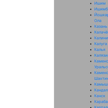
Ишим
Ишимб
Йошка
Ола
Казань
Калачё
Калини
Калуга
Калья
Калязи
Каменс
Уральс
Каменс
Шахти
Камыш
Канда
Канск
Караб
Карта