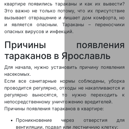
квартире появились тараканы и как их вывести?
Это важно не только потому, что их присутствие
вызывает отвращение и лишает дом комфорта, но
и является опасным. Тараканы – переносчики
опасных вирусов и инфекций.
Причины появления
тараканов в Ярославль
Для начала, нужно установить причину появления
насекомых.
Если все санитарные нормы соблюдены, уборка
проводится регулярно, отходы не накапливаются и
регулярно выносятся, то нужно переходить к
непосредственному уничтожению вредителей.
Причины появления тараканов в квартире:
Проникновение через отверстия для
вентиляции, подвал или лестничную клетку;