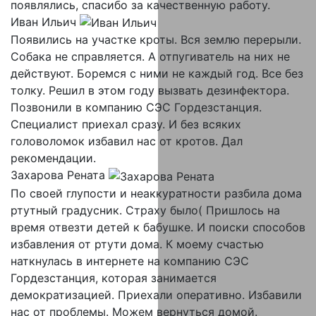
появлялись, спасибо за качественную работу.
Иван Ильич
Появились на участке кроты. Вся землю перерыли.
Собака не справляется. А отпугиватель на них не
действуют. Боремся с ними не каждый год. Все без
толку. Решил в этом году вызвать дезинфектора.
Позвонили в компанию СЭС Гордезстанция.
Специалист приехал сразу. И без всяких
головоломок избавил нас от кротов. Дал
рекомендации.
Захарова Рената
По своей глупости и неаккуратности разбила дома
ртутный градусник. Страху было( Пришлось на
время отвезти детей к бабушке. И поиски способов
избавления от ртути дома. К моему счастью
наткнулась в интернете на компанию СЭС
Гордезстанция, которая занимается
демократизацией. Приехали оперативно. Избавили
нас от проблемы. Можем вернуться домой.