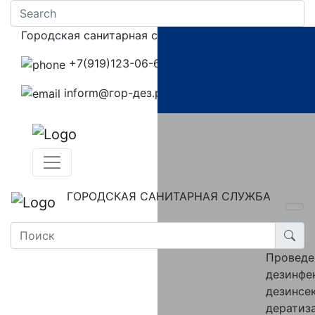
Городская санитарная служба
+7(919)123-06-67‬
inform@гор-дез.рф
ГОРОДСКАЯ САНИТАРНАЯ СЛУЖБА
Провед
дезинфе
дезинсе
дератиз