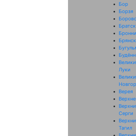
Бор
Борзя
Боров
Братск
Бронн
Брянск
Бугуль
Будённ
Велики
Луки
Велики
Новго
Верея
Верхне
Верхни
Серги
Верхни
Тагил
Верхни