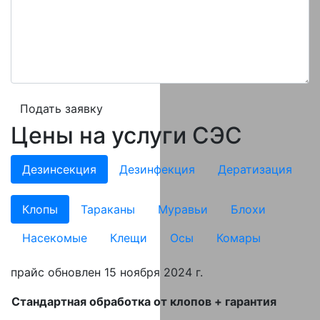
Подать заявку
Цены на услуги СЭС
Дезинсекция
Дезинфекция
Дератизация
Клопы
Тараканы
Муравьи
Блохи
Насекомые
Клещи
Осы
Комары
прайс обновлен 15 ноября 2024 г.
Стандартная обработка от клопов + гарантия