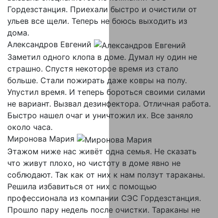
Гордезстанция. Приехали быстро и очистили от
ульев все щели. Теперь не боюсь выходить из
дома.
Александров Евгений
Заметил одного клопа в доме. Думал ну один не
страшно. Спустя некоторое время из стало
больше. Стали пожирать даже ковры на полу.
Упустил время. И теперь бороться своими силами
не вариант. Вызвал дезинфектора. Отличная работа.
Быстро нашел очаг и уничтожил их. Все заняло
около часа.
Миронова Мария
Этажом ниже нас живёт одна семья. Не сказать
что живут плохо, но чистоту в доме явно не
соблюдают. Так как от них к нам ползут тараканы.
Решила избавиться от них с помощью
профессионала из компании СЭС Гордезстанция.
Прошло пару недель после очистки. Тараканы не