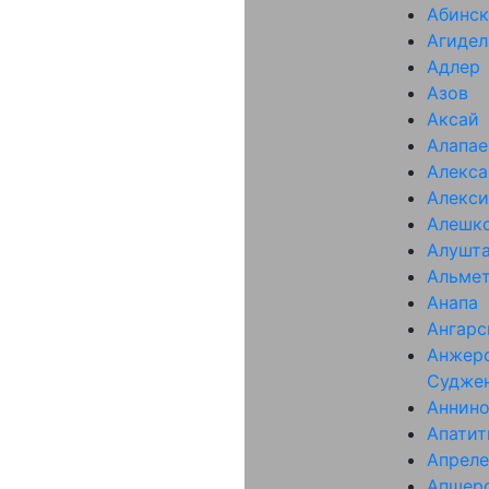
Абинск
Агидел
Адлер
Азов
Аксай
Алапае
Алекса
Алекси
Алешк
Алушт
Альмет
Анапа
Ангарс
Анжер
Судже
Аннин
Апати
Апреле
Апшер