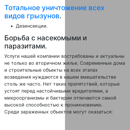
Тотальное уничтожение всех
видов грызунов
.
Дезинсекции.
Борьба с насекомыми и
паразитами.
Услуги нашей компании востребованы и актуальны
не только во вторичном жилье. Современные дома
и строительные объекты на всех этапах
возведения нуждаются в нашем вмешательстве
столь же часто. Нет таких препятствий, которые
устоят перед настойчивыми вредителями, а
микроорганизмы и бактерии отличаются самой
высокой способностью к проникновению.
Среди зараженных объектов могут оказаться: