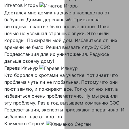
Игнатов Игорь
Достался мне домик на даче в наследство от
бабушки. Домик деревянный. Приехал на
выходные, счастье было полные штаны. Пока
ночью не услышал странные звуки. Это были
короеды. Пожирали мой дом. Избавиться от них
времени не было. Решил вызвать службу СЭС
Гордезстанция для их уничтожения. Радуюсь
дальше своему дому!
Гареев Ильнур
Кто боролся с кротами на участке, тот знает что
проблема чуть ли не глобальная. Потому что они
поют землю, и пожирают все. Толку от них нет, а
избавиться очень проблематично. Ну мы решили
эту проблему. Раз в год вызываем компанию СЭС
Гордезстанция, эксперты приезжают оперативно. И
избавляют нас от кротов.
Клименко Сергей