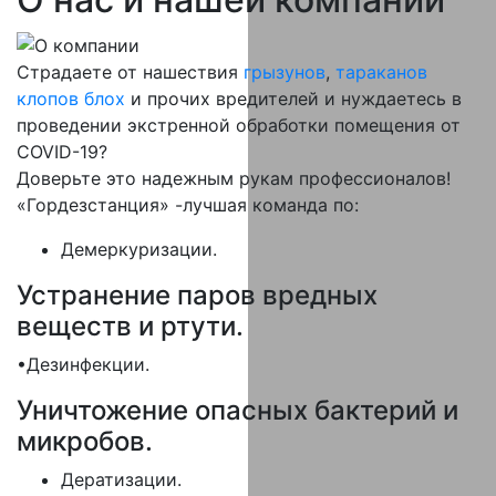
Страдаете от нашествия
грызунов
,
тараканов
клопов
блох
и прочих вредителей и нуждаетесь в
проведении экстренной обработки помещения от
COVID-19?
Доверьте это надежным рукам профессионалов!
«Гордезстанция» -лучшая команда по:
Демеркуризации.
Устранение паров вредных
веществ и ртути.
•Дезинфекции.
Уничтожение опасных бактерий и
микробов.
Дератизации.