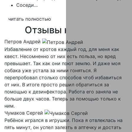
Соседи…
читать полностью
Отзывы
клиентов
Петров Андрей
Избавление от кротов каждый год, для меня как
квест. Несомненно от них есть польза, но вред
превышает. Так как они поют землю. И даже моя
собака уже устала за ними гоняться. Я
перепробовал столько способов чтоб избавиться
от них. В итоге просто решил обратиться за
помощью к дезинфектора. Работа его заняла не
больше двух часов. Теперь за помощью только к
ним.
Чумаков Сергей
Ребёнок игрался в игрушки. Пока я отвлеклась на
пять минут, он успел залезть в аптечку и достать