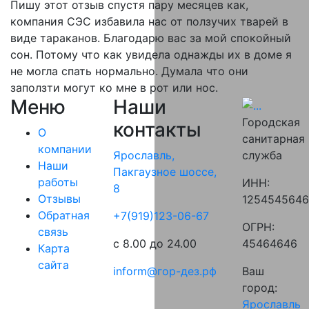
Пишу этот отзыв спустя пару месяцев как,
компания СЭС избавила нас от ползучих тварей в
виде тараканов. Благодарю вас за мой спокойный
сон. Потому что как увидела однажды их в доме я
не могла спать нормально. Думала что они
заползти могут ко мне в рот или нос.
Меню
Наши
Городская
контакты
О
санитарная
компании
служба
Ярославль,
Наши
Пакгаузное шоссе,
работы
ИНН:
8
Отзывы
125454564
Обратная
‪+7(919)123-06-67‬‬
ОГРН:
связь
45464646
с 8.00 до 24.00
Карта
сайта
Ваш
inform@гор-дез.рф
город:
Ярославль