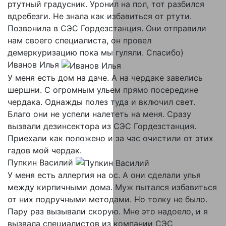
ртутный градусник. Уронил на пол, тот разбился
вдребезги. Не знала как избавиться от ртути.
Позвонила в СЭС Гордезстанция. Они отправили
нам своего специалиста, он провел
демеркуризацию пока мы гуляли. Спасибо)
Иванов Илья
У меня есть дом на даче. А на чердаке завелись
шершни. С огромным ульем прямо посередине
чердака. Однажды полез туда и включил свет.
Благо они не успели налететь на меня. Сразу
вызвали дезинсектора из СЭС Гордезстанция.
Приехали как положено и за час очистили от этих
гадов мой чердак.
Пупкин Василий
У меня есть аллергия на ос. А они сделали улья
между кирпичными дома. Муж пытался избавиться
от них подручными методами. Но толку не было.
Пару раз вызывали скорую. Мне это надоело, и я
вызвала специалистов из компании СЭС