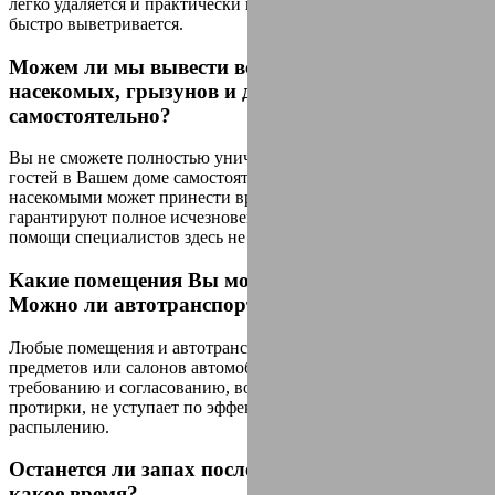
легко удаляется и практически не имеет запаха, который очень
быстро выветривается.
Можем ли мы вывести всех нежелательных
насекомых, грызунов и других бактерий
самостоятельно?
Вы не сможете полностью уничтожить всех нежелательных
гостей в Вашем доме самостоятельно. Самоборьба с
насекомыми может принести временный результат. И не
гарантируют полное исчезновения. Именно поэтому без
помощи специалистов здесь не обойтись.
Какие помещения Вы можете дезинфицировать?
Можно ли автотранспорт?
Любые помещения и автотранспорт. Для помещений,
предметов или салонов автомобилей класса люкс, по
требованию и согласованию, возможна дезинфекция методом
протирки, не уступает по эффективности аэрозольному
распылению.
Останется ли запах после оказания услуги? На
какое время?