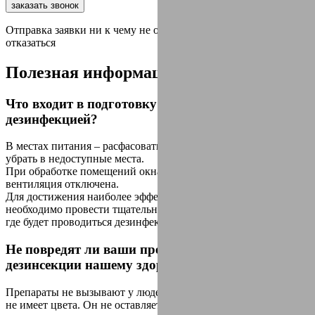
заказать звонок
Отправка заявки ни к чему не обязыват, вы всегда можете
отказаться
Полезная
информация
Что входит в подготовку помещения перед
дезинфекцией?
В местах питания – расфасовать все продукты по пакетам и
убрать в недоступные места.
При обработке помещений окна должны быть закрыты,
вентиляция отключена.
Для достижения наиболее эффективного результата
необходимо провести тщательную уборку всех помещений,
где будет проводиться дезинфекция.
Не повредят ли ваши препараты для
дезинсекции нашему здоровью?
Препараты не вызывают у людей никаких реакции. Раствор
не имеет цвета. Он не оставляет пятен и разводов. Раствор