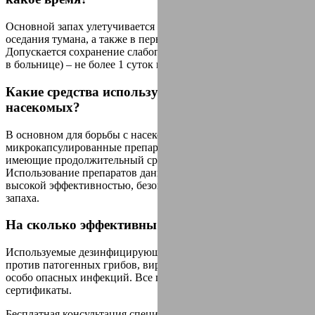
Основной запах улетучивается в период экспозиции и
оседания тумана, а также в первые 15 минут проветривания.
Допускается сохранение слабого незначительного запаха (как
в больнице) – не более 1 суток после обработки.
Какие средства используются для уничтожения
насекомых?
В основном для борьбы с насекомыми используются
микрокапсулированные препараты контактного действия,
имеющие продолжительный срок остаточного воздействия.
Использование препаратов данного типа обусловлено
высокой эффективностью, безопасностью и отсутствием
запаха.
На сколько эффективны применяемые средства?
Используемые дезинфицирующие средства эффективны
против патогенных грибов, вирусов, бактерий, возбудителей
особо опасных инфекций. Все препараты имеют необходимые
сертификаты.
Бесплатная консультация специалиста