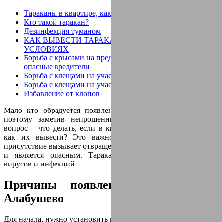
Тараканы в квартире, как избавиться в домашних
Кто такой таракан?
Дезинфекция туманом
КАК ВЫВЕСТИ ТАРАКАНОВ В ДОМАШНИХ
УСЛОВИЯХ
Борьба с крысами на предприятии. Грызуны - это самые
опасные вредители
Борьба с клещами на участке
Борьба с клещами на участке
Избавление от клопов
Мало кто обрадуется появлению в своем доме тараканов,
поэтому заметив непрошенных гостей, все задают один
вопрос – что делать, если в квартире появились тараканы и
как их вывести? Это важно не только потому, что их
присутствие вызывает отвращение и лишает дом комфорта, но
и является опасным. Тараканы – переносчики опасных
вирусов и инфекций.
Причины появления тараканов в
Алабушево
Для начала, нужно установить причину появления насекомых.