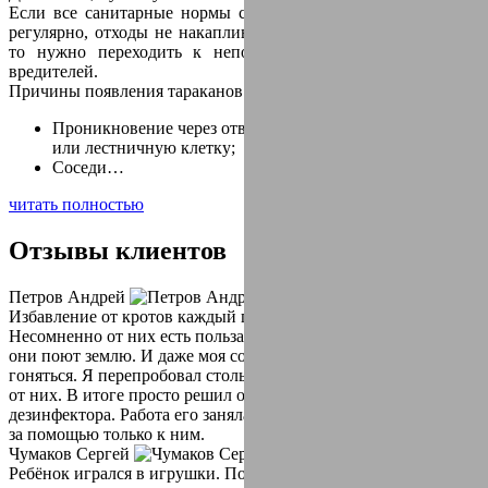
Если все санитарные нормы соблюдены, уборка проводится
регулярно, отходы не накапливаются и регулярно выносятся,
то нужно переходить к непосредственному уничтожению
вредителей.
Причины появления тараканов в квартире:
Проникновение через отверстия для вентиляции, подвал
или лестничную клетку;
Соседи…
читать полностью
Отзывы
клиентов
Петров Андрей
Избавление от кротов каждый год, для меня как квест.
Несомненно от них есть польза, но вред превышает. Так как
они поют землю. И даже моя собака уже устала за ними
гоняться. Я перепробовал столько способов чтоб избавиться
от них. В итоге просто решил обратиться за помощью к
дезинфектора. Работа его заняла не больше двух часов. Теперь
за помощью только к ним.
Чумаков Сергей
Ребёнок игрался в игрушки. Пока я отвлеклась на пять минут,