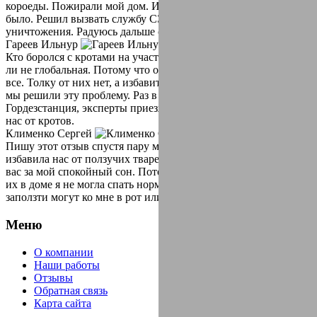
короеды. Пожирали мой дом. Избавиться от них времени не
было. Решил вызвать службу СЭС Гордезстанция для их
уничтожения. Радуюсь дальше своему дому!
Гареев Ильнур
Кто боролся с кротами на участке, тот знает что проблема чуть
ли не глобальная. Потому что они поют землю, и пожирают
все. Толку от них нет, а избавиться очень проблематично. Ну
мы решили эту проблему. Раз в год вызываем компанию СЭС
Гордезстанция, эксперты приезжают оперативно. И избавляют
нас от кротов.
Клименко Сергей
Пишу этот отзыв спустя пару месяцев как, компания СЭС
избавила нас от ползучих тварей в виде тараканов. Благодарю
вас за мой спокойный сон. Потому что как увидела однажды
их в доме я не могла спать нормально. Думала что они
заползти могут ко мне в рот или нос.
Меню
О компании
Наши работы
Отзывы
Обратная связь
Карта сайта