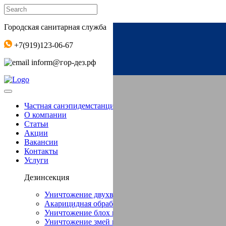
Городская санитарная служба
+7(919)123-06-67‬
inform@гор-дез.рф
Частная санэпидемстанция СЭС в Алабушево
О компании
Статьи
Акции
Вакансии
Контакты
Услуги
Дезинсекция
Уничтожение двухвостки в Алабушево
Акарицидная обработка в Алабушево
Уничтожение блох в Алабушево
Уничтожение змей в Алабушево