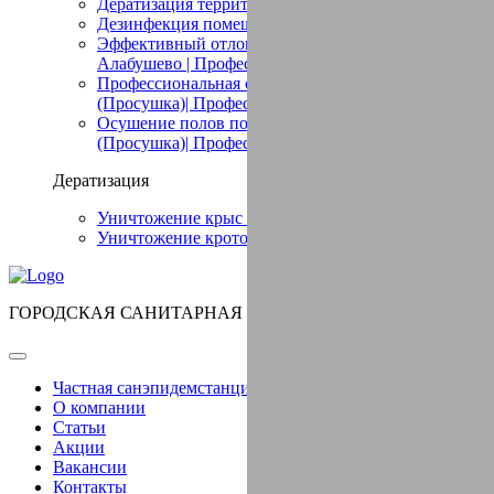
Дератизация территории в Алабушево
Дезинфекция помещений в Алабушево
Эффективный отлов птиц в помещении в
Алабушево | Профессиональные услуги
Профессиональная сушка в Алабушево
(Просушка)| Профессиональные услуги
Осушение полов после потопа в Алабушево
(Просушка)| Профессиональные услуги
Дератизация
Уничтожение крыс в Алабушево
Уничтожение кротов в Алабушево
ГОРОДСКАЯ САНИТАРНАЯ СЛУЖБА
Частная санэпидемстанция СЭС в Алабушево
О компании
Статьи
Акции
Вакансии
Контакты