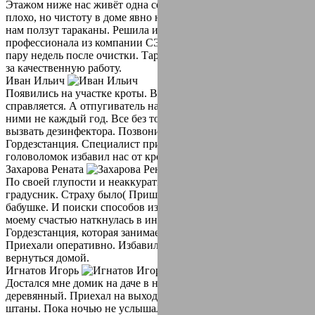
Этажом ниже нас живёт одна семья. Не сказать что живут
плохо, но чистоту в доме явно не соблюдают. Так как от них к
нам ползут тараканы. Решила избавиться от них с помощью
профессионала из компании СЭС Гордезстанция. Прошло
пару недель после очистки. Тараканы не появлялись, спасибо
за качественную работу.
Иван Ильич
Появились на участке кроты. Вся землю перерыли. Собака не
справляется. А отпугиватель на них не действуют. Боремся с
ними не каждый год. Все без толку. Решил в этом году
вызвать дезинфектора. Позвонили в компанию СЭС
Гордезстанция. Специалист приехал сразу. И без всяких
головоломок избавил нас от кротов. Дал рекомендации.
Захарова Рената
По своей глупости и неаккуратности разбила дома ртутный
градусник. Страху было( Пришлось на время отвезти детей к
бабушке. И поиски способов избавления от ртути дома. К
моему счастью наткнулась в интернете на компанию СЭС
Гордезстанция, которая занимается демократизацией.
Приехали оперативно. Избавили нас от проблемы. Можем
вернуться домой.
Игнатов Игорь
Достался мне домик на даче в наследство от бабушки. Домик
деревянный. Приехал на выходные, счастье было полные
штаны. Пока ночью не услышал странные звуки. Это были