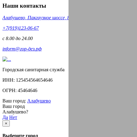
Наши контакты
Алабушево, Пакгаузное шоссе, 8
‪+7(919)123-06-67‬‬
с 8.00 до 24.00
inform@гор-дез.рф
Городская санитарная служба
ИНН: 125454564654646
ОГРН: 45464646
Ваш город:
Алабушево
Ваш город
Алабушево?
Да
Нет
×
Выберите город