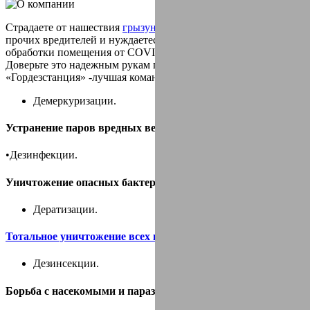
Страдаете от нашествия
грызунов
,
тараканов
клопов
блох
и
прочих вредителей и нуждаетесь в проведении экстренной
обработки помещения от COVID-19?
Доверьте это надежным рукам профессионалов!
«Гордезстанция» -лучшая команда по:
Демеркуризации.
Устранение паров вредных веществ и ртути.
•Дезинфекции.
Уничтожение опасных бактерий и микробов.
Дератизации.
Тотальное уничтожение всех видов грызунов
.
Дезинсекции.
Борьба с насекомыми и паразитами.