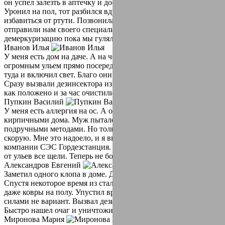
он успел залезть в аптечку и достать ртутный градусник.
Уронил на пол, тот разбился вдребезги. Не знала как
избавиться от ртути. Позвонила в СЭС Гордезстанция. Они
отправили нам своего специалиста, он провел
демеркуризацию пока мы гуляли. Спасибо)
Иванов Илья
У меня есть дом на даче. А на чердаке завелись шершни. С
огромным ульем прямо посередине чердака. Однажды полез
туда и включил свет. Благо они не успели налететь на меня.
Сразу вызвали дезинсектора из СЭС Гордезстанция. Приехали
как положено и за час очистили от этих гадов мой чердак.
Пупкин Василий
У меня есть аллергия на ос. А они сделали улья между
кирпичными дома. Муж пытался избавиться от них
подручными методами. Но толку не было. Пару раз вызывали
скорую. Мне это надоело, и я вызвала специалистов из
компании СЭС Гордезстанция. Приехали быстро и очистили
от ульев все щели. Теперь не боюсь выходить из дома.
Александров Евгений
Заметил одного клопа в доме. Думал ну один не страшно.
Спустя некоторое время из стало больше. Стали пожирать
даже ковры на полу. Упустил время. И теперь бороться своими
силами не вариант. Вызвал дезинфектора. Отличная работа.
Быстро нашел очаг и уничтожил их. Все заняло около часа.
Миронова Мария