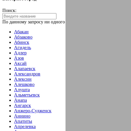
Поиск:
По данному запросу ни одного города не найдено!
Абакан
Абзаково
Абинск
Агидель
Адлер
Азов
Аксай
Алапаевск
Александров
Алексин
Алешково
Алушта
Альметьевск
Анапа
Ангарск
Анжеро-Судженск
Аннино
Апатиты
Апрелевка