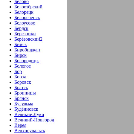
Белово
Белоозёрский
Белорецк
Белореченск
Белоусово
Бердск
Березники
Берёзовский2
Бийск
Биробиджан
Бирск
Богородицк
Бологое
Бор
Борзя
Боровск
Братск
Бронницы
Брянск
Бугульма
Будённовск
Великие-Луки
Великий-Новгород
Верея
Верхнеуральск