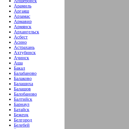
Апшеронск
Арамиль
Аргаяш
Арзамас
Армавир
Армянск
Архангельск
Асбест
Асино
Астрахань
Ахтубинск
Ачинск
Аша
Бакал
Балабаново
Балаково
Балашиха
Балашов
Балобаново
Балтийск
Барнаул
Батайск
Бежецк
Белгород
Белебей