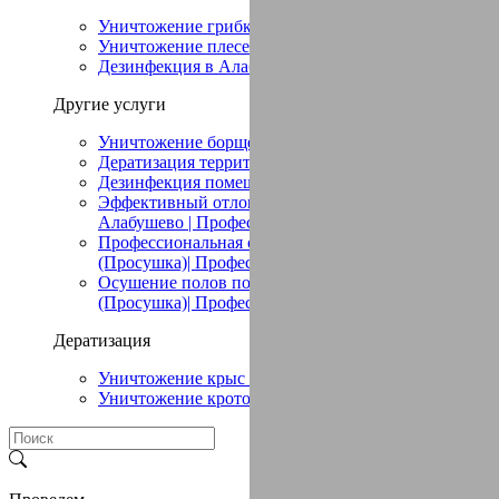
Уничтожение грибка в Алабушево
Уничтожение плесени в Алабушево
Дезинфекция в Алабушево
Другие услуги
Уничтожение борщевика в Алабушево
Дератизация территории в Алабушево
Дезинфекция помещений в Алабушево
Эффективный отлов птиц в помещении в
Алабушево | Профессиональные услуги
Профессиональная сушка в Алабушево
(Просушка)| Профессиональные услуги
Осушение полов после потопа в Алабушево
(Просушка)| Профессиональные услуги
Дератизация
Уничтожение крыс в Алабушево
Уничтожение кротов в Алабушево