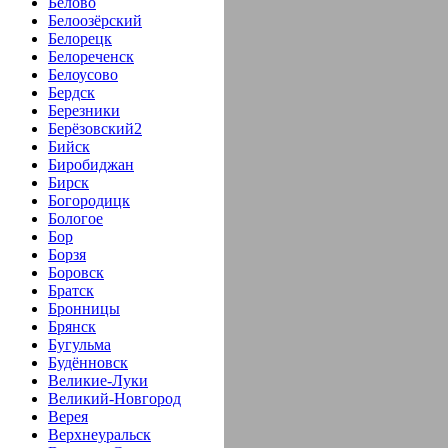
Белово
Белоозёрский
Белорецк
Белореченск
Белоусово
Бердск
Березники
Берёзовский2
Бийск
Биробиджан
Бирск
Богородицк
Бологое
Бор
Борзя
Боровск
Братск
Бронницы
Брянск
Бугульма
Будённовск
Великие-Луки
Великий-Новгород
Верея
Верхнеуральск