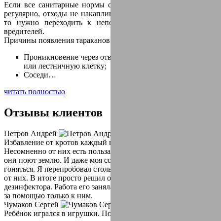
Если все санитарные нормы соблюдены, уборка проводится
регулярно, отходы не накапливаются и регулярно выносятся,
то нужно переходить к непосредственному уничтожению
вредителей.
Причины появления тараканов в квартире:
Проникновение через отверстия для вентиляции, подвал
или лестничную клетку;
Соседи…
читать полностью
Отзывы
клиентов
Петров Андрей
Избавление от кротов каждый год, для меня как квест.
Несомненно от них есть польза, но вред превышает. Так как
они поют землю. И даже моя собака уже устала за ними
гоняться. Я перепробовал столько способов чтоб избавиться
от них. В итоге просто решил обратиться за помощью к
дезинфектора. Работа его заняла не больше двух часов. Теперь
за помощью только к ним.
Чумаков Сергей
Ребёнок игрался в игрушки. Пока я отвлеклась на пять минут,