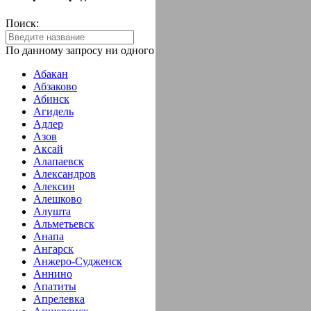
Поиск:
По данному запросу ни одного города не найдено!
Абакан
Абзаково
Абинск
Агидель
Адлер
Азов
Аксай
Алапаевск
Александров
Алексин
Алешково
Алушта
Альметьевск
Анапа
Ангарск
Анжеро-Судженск
Аннино
Апатиты
Апрелевка