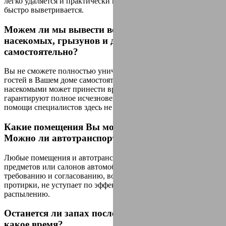
легко удаляется и практически не имеет запаха, который очень
быстро выветривается.
Можем ли мы вывести всех нежелательных
насекомых, грызунов и других бактерий
самостоятельно?
Вы не сможете полностью уничтожить всех нежелательных
гостей в Вашем доме самостоятельно. Самоборьба с
насекомыми может принести временный результат. И не
гарантируют полное исчезновения. Именно поэтому без
помощи специалистов здесь не обойтись.
Какие помещения Вы можете дезинфицировать?
Можно ли автотранспорт?
Любые помещения и автотранспорт. Для помещений,
предметов или салонов автомобилей класса люкс, по
требованию и согласованию, возможна дезинфекция методом
протирки, не уступает по эффективности аэрозольному
распылению.
Останется ли запах после оказания услуги? На
какое время?