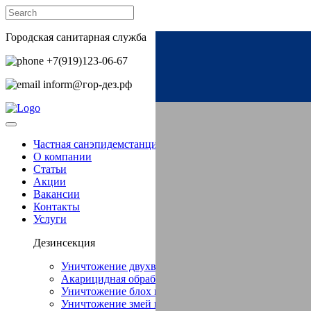
Городская санитарная служба
+7(919)123-06-67‬
inform@гор-дез.рф
Частная санэпидемстанция СЭС в Бачатский
О компании
Статьи
Акции
Вакансии
Контакты
Услуги
Дезинсекция
Уничтожение двухвостки в Бачатский
Акарицидная обработка в Бачатский
Уничтожение блох в Бачатский
Уничтожение змей в Бачатский