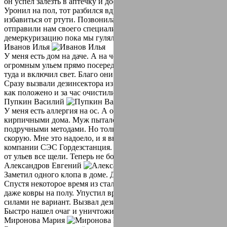
он успел залезть в аптечку и достать ртутный градусник.
Уронил на пол, тот разбился вдребезги. Не знала как
избавиться от ртути. Позвонила в СЭС Гордезстанция. Они
отправили нам своего специалиста, он провел
демеркуризацию пока мы гуляли. Спасибо)
Иванов Илья
У меня есть дом на даче. А на чердаке завелись шершни. С
огромным ульем прямо посередине чердака. Однажды полез
туда и включил свет. Благо они не успели налететь на меня.
Сразу вызвали дезинсектора из СЭС Гордезстанция. Приехали
как положено и за час очистили от этих гадов мой чердак.
Пупкин Василий
У меня есть аллергия на ос. А они сделали улья между
кирпичными дома. Муж пытался избавиться от них
подручными методами. Но толку не было. Пару раз вызывали
скорую. Мне это надоело, и я вызвала специалистов из
компании СЭС Гордезстанция. Приехали быстро и очистили
от ульев все щели. Теперь не боюсь выходить из дома.
Александров Евгений
Заметил одного клопа в доме. Думал ну один не страшно.
Спустя некоторое время из стало больше. Стали пожирать
даже ковры на полу. Упустил время. И теперь бороться своими
силами не вариант. Вызвал дезинфектора. Отличная работа.
Быстро нашел очаг и уничтожил их. Все заняло около часа.
Миронова Мария