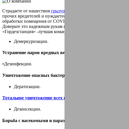
Страдаете от нашествия
грызунов
,
тараканов
клопов
блох
и
прочих вредителей и нуждаетесь в проведении экстренной
обработки помещения от COVID-19?
Доверьте это надежным рукам профессионалов!
«Гордезстанция» -лучшая команда по:
Демеркуризации.
Устранение паров вредных веществ и ртути.
•Дезинфекции.
Уничтожение опасных бактерий и микробов.
Дератизации.
Тотальное уничтожение всех видов грызунов
.
Дезинсекции.
Борьба с насекомыми и паразитами.