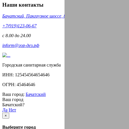
Наши контакты
Бачатский, Пакгаузное шоссе, 8
‪+7(919)123-06-67‬‬
с 8.00 до 24.00
inform@гор-дез.рф
Городская санитарная служба
ИНН: 125454564654646
ОГРН: 45464646
Ваш город:
Бачатский
Ваш город
Бачатский?
Да
Нет
×
Выберите город