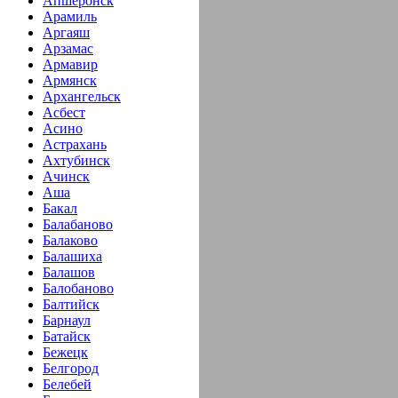
Апшеронск
Арамиль
Аргаяш
Арзамас
Армавир
Армянск
Архангельск
Асбест
Асино
Астрахань
Ахтубинск
Ачинск
Аша
Бакал
Балабаново
Балаково
Балашиха
Балашов
Балобаново
Балтийск
Барнаул
Батайск
Бежецк
Белгород
Белебей