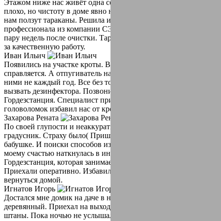
Этажом ниже нас живёт одна семья. Не сказать что живут
плохо, но чистоту в доме явно не соблюдают. Так как от них к
нам ползут тараканы. Решила избавиться от них с помощью
профессионала из компании СЭС Гордезстанция. Прошло
пару недель после очистки. Тараканы не появлялись, спасибо
за качественную работу.
Иван Ильич
Появились на участке кроты. Вся землю перерыли. Собака не
справляется. А отпугиватель на них не действуют. Боремся с
ними не каждый год. Все без толку. Решил в этом году
вызвать дезинфектора. Позвонили в компанию СЭС
Гордезстанция. Специалист приехал сразу. И без всяких
головоломок избавил нас от кротов. Дал рекомендации.
Захарова Рената
По своей глупости и неаккуратности разбила дома ртутный
градусник. Страху было( Пришлось на время отвезти детей к
бабушке. И поиски способов избавления от ртути дома. К
моему счастью наткнулась в интернете на компанию СЭС
Гордезстанция, которая занимается демократизацией.
Приехали оперативно. Избавили нас от проблемы. Можем
вернуться домой.
Игнатов Игорь
Достался мне домик на даче в наследство от бабушки. Домик
деревянный. Приехал на выходные, счастье было полные
штаны. Пока ночью не услышал странные звуки. Это были