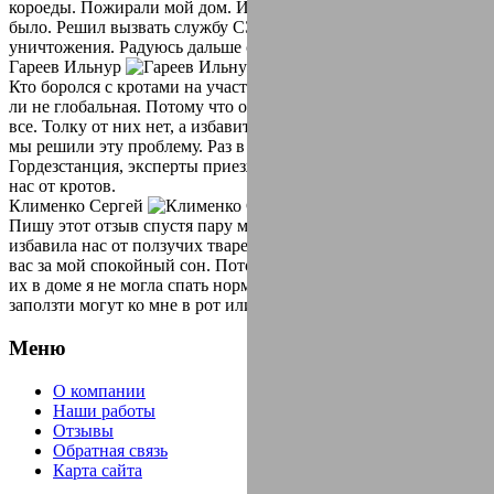
короеды. Пожирали мой дом. Избавиться от них времени не
было. Решил вызвать службу СЭС Гордезстанция для их
уничтожения. Радуюсь дальше своему дому!
Гареев Ильнур
Кто боролся с кротами на участке, тот знает что проблема чуть
ли не глобальная. Потому что они поют землю, и пожирают
все. Толку от них нет, а избавиться очень проблематично. Ну
мы решили эту проблему. Раз в год вызываем компанию СЭС
Гордезстанция, эксперты приезжают оперативно. И избавляют
нас от кротов.
Клименко Сергей
Пишу этот отзыв спустя пару месяцев как, компания СЭС
избавила нас от ползучих тварей в виде тараканов. Благодарю
вас за мой спокойный сон. Потому что как увидела однажды
их в доме я не могла спать нормально. Думала что они
заползти могут ко мне в рот или нос.
Меню
О компании
Наши работы
Отзывы
Обратная связь
Карта сайта