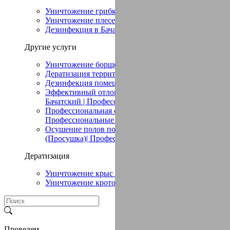
Уничтожение грибка в Бачатский
Уничтожение плесени в Бачатский
Дезинфекция в Бачатский
Другие услуги
Уничтожение борщевика в Бачатский
Дератизация территории в Бачатский
Дезинфекция помещений в Бачатский
Эффективный отлов птиц в помещении в
Бачатский | Профессиональные услуги
Профессиональная сушка в Бачатский (Просушка)|
Профессиональные услуги
Осушение полов после потопа в Бачатский
(Просушка)| Профессиональные услуги
Дератизация
Уничтожение крыс в Бачатский
Уничтожение кротов в Бачатский
Проведем