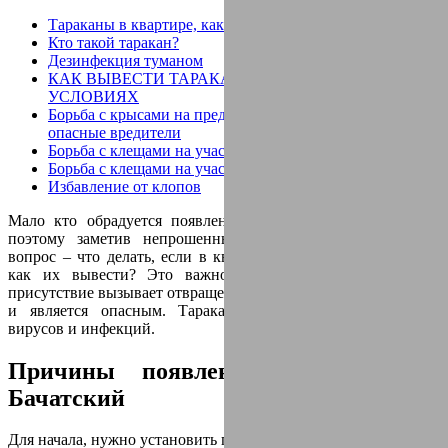
Тараканы в квартире, как избавиться в домашних
Кто такой таракан?
Дезинфекция туманом
КАК ВЫВЕСТИ ТАРАКАНОВ В ДОМАШНИХ
УСЛОВИЯХ
Борьба с крысами на предприятии. Грызуны - это самые
опасные вредители
Борьба с клещами на участке
Борьба с клещами на участке
Избавление от клопов
Мало кто обрадуется появлению в своем доме тараканов,
поэтому заметив непрошенных гостей, все задают один
вопрос – что делать, если в квартире появились тараканы и
как их вывести? Это важно не только потому, что их
присутствие вызывает отвращение и лишает дом комфорта, но
и является опасным. Тараканы – переносчики опасных
вирусов и инфекций.
Причины появления тараканов в
Бачатский
Для начала, нужно установить причину появления насекомых.