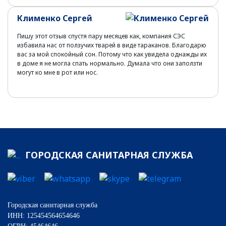
Клименко Сергей
Пишу этот отзыв спустя пару месяцев как, компания СЭС
избавила нас от ползучих тварей в виде тараканов. Благодарю
вас за мой спокойный сон. Потому что как увидела однажды их
в доме я не могла спать нормально. Думала что они заползти
могут ко мне в рот или нос.
ГОРОДСКАЯ САНИТАРНАЯ СЛУЖБА
Городская санитарная служба
ИНН: 125454564654646