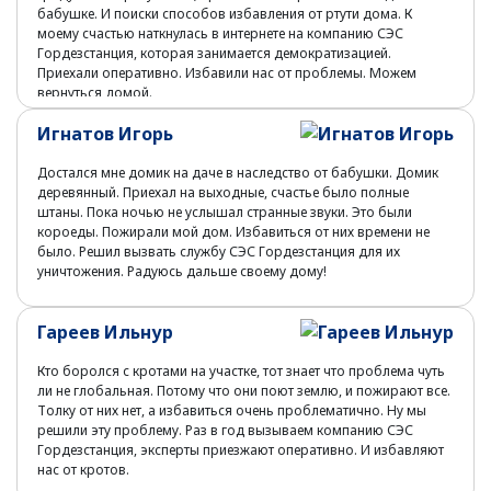
бабушке. И поиски способов избавления от ртути дома. К
моему счастью наткнулась в интернете на компанию СЭС
Гордезстанция, которая занимается демократизацией.
Приехали оперативно. Избавили нас от проблемы. Можем
вернуться домой.
Игнатов Игорь
Достался мне домик на даче в наследство от бабушки. Домик
деревянный. Приехал на выходные, счастье было полные
штаны. Пока ночью не услышал странные звуки. Это были
короеды. Пожирали мой дом. Избавиться от них времени не
было. Решил вызвать службу СЭС Гордезстанция для их
уничтожения. Радуюсь дальше своему дому!
Гареев Ильнур
Кто боролся с кротами на участке, тот знает что проблема чуть
ли не глобальная. Потому что они поют землю, и пожирают все.
Толку от них нет, а избавиться очень проблематично. Ну мы
решили эту проблему. Раз в год вызываем компанию СЭС
Гордезстанция, эксперты приезжают оперативно. И избавляют
нас от кротов.