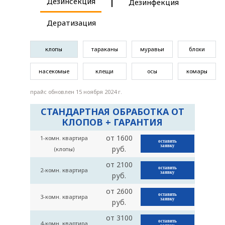
Дезинсекция
Дезинфекция
Дератизация
клопы
тараканы
муравьи
блохи
насекомые
клещи
осы
комары
прайс обновлен 15 ноября 2024 г.
СТАНДАРТНАЯ ОБРАБОТКА ОТ
КЛОПОВ + ГАРАНТИЯ
от 1600
1-комн. квартира
оставить
заявку
руб.
(клопы)
от 2100
оставить
2-комн. квартира
заявку
руб.
от 2600
оставить
3-комн. квартира
заявку
руб.
от 3100
оставить
4-комн. квартира