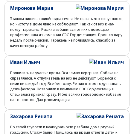
Миронова Мария
Этажом ниже нас живёт одна семья. Не сказать что живут плохо,
но чистоту в доме явно не соблюдают. Так как от них к нам
ползут тараканы. Решила избавиться от них с помощью
профессионала из компании СЭС Гордезстанция. Прошло пару
недель после очистки. Тараканы не появлялись, спасибо за
качественную работу.
Иван Ильич
Появились на участке кроты. Вся землю перерыли. Собака не
справляется. А отпугиватель на них не действуют. Боремся с
ними не каждый год. Все без толку. Решил в этом году вызвать
дезинфектора. Позвонили в компанию СЭС Гордезстанция.
Специалист приехал сразу. И без всяких головоломок избавил
нас от кротов. Дал рекомендации.
Захарова Рената
По своей глупости и неаккуратности разбила дома ртутный
градусник. Страху было( Пришлось на время отвезти детей к