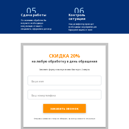
05
06
Сдача работы
Контроль
ситуации
По окончанию обработки Вы
получаете необходимую
Наш дезинфектор проведет
консультацию от нашего
необходимые мероприятия для
специалиста, оформляем договор
барьерной защиты от змей
СКИДКА 20%
на любую обработку в день обращения
Заполните форму и мы перезвоним Вам через 2 минуты
заказать звонок
Отправка заявки ни к чему не обязыват, вы всегда можете отказаться