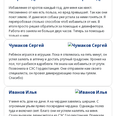
Избавление от кротов каждый год, для меня как квест.
Несомненно от них есть польза, но вред превышает. Так как они
поют землю. И даже моя собака уже устала за ними гоняться. Я
перепробовал столько способов чтоб избавиться от них. В
итоге просто решил обратиться за помощью к дезинфектора.
Работа его заняла не больше двух часов. Теперь за помощью
только к ним.
Чумаков Сергей
Ребёнок игрался в игрушки. Пока я отвлеклась на пять минут, он
успел залезть в аптечку и достать ртутный градусник. Уронил на
пол, тот разбился вдребезги. Не знала как избавиться от ртути.
Позвонила в СЭС Гордезстанция. Они отправили нам своего
специалиста, он провел демеркуризацию пока мы гуляли.
Спасибо)
Иванов Илья
У меня есть дом на даче. А на чердаке завелись шершни. С
огромным ульем прямо посередине чердака. Однажды полез
туда и включил свет. Благо они не успели налететь на меня.
Сразу вызвали дезинсектора из СЭС Гордезстанция. Приехали