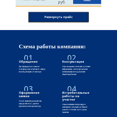
заявку
руб.
Развернуть прайс
Схема работы компании:
01
02
Обращение
Консультация
Вы обращаетесь к нам по
Наш специалист позвонит и уточнит
телефону или оставляете заявку
информацию, затем предложил
на консультацию от мастера
оптимальный метод решения
Вашей проблемы
03
04
Оформление
Истребительные
заявки
работы на
участке
После принятия решения Вы
определяетесь с датой и
Наша компания контролирует
временем выезда мастера
санитарную ситуацию на Вашем
участке в течение всего срока
гарантии