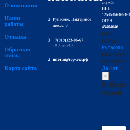
служба
О компании
ИНН:
1254545646546
Наши
Рупасово, Пакгаузное
ОГРН:
работы
шоссе, 8
45464646
Ваш
Отзывы
город:
‪+7(919)123-06-67‬‬
с 8.00 до 24.00
Рупасово
Обратная
Ваш город
связь
inform@гор-дез.рф
Рупасово?
Карта сайта
Да
Нет
×
Выбери
город