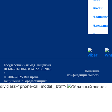
Аксай
Алапаевск
Александро
Алексин
Алешково
Алушта
Альметьевс
Государственная мед. лицензия
ЛО-02-01-006458 от 22.08.2018
Анапа
Политика
г.
конфиденциальности
© 2007-2025 Все права
Ангарск
защищены. “Гордезстанция”
div class="phone-call modal__btn">
Анжеро-
Судженск
Аннино
Апатиты