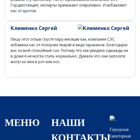
Гордезстанция, эксперты приезжают оперативно. И избавляют
нас от кротов.
Клименко Сергей
Пишу этот отзыв спустя пару месяцев как, компания СЭС
избавила нас от ползучих тварей в виде тараканов. Благодарю
вас за мой спокойный сон. Потому что как увидела однажды их
в доме я не могла спать нормально. Думала что они заползти
могут ко мне в рот или нос.
МЕНЮ
НАШИ
Городская
КОНТАКТЫ
санитарная