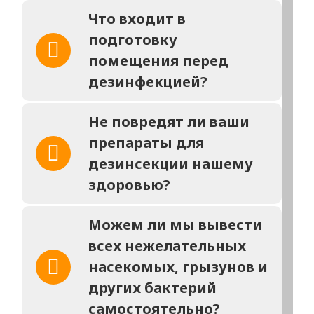
на любую обработку
Что входит в
в день обращения
подготовку
Заполните форму и мы
помещения перед
перезвоним Вам через 2
минуты
дезинфекцией?
Не повредят ли ваши
препараты для
дезинсекции нашему
здоровью?
заказать
звонок
Можем ли мы вывести
всех нежелательных
Отправка заявки ни к чему не обязыват,
вы всегда можете отказаться
насекомых, грызунов и
других бактерий
самостоятельно?