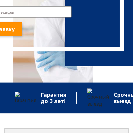
аявку
Гарантия
Срочн
до 3 лет!
выезд