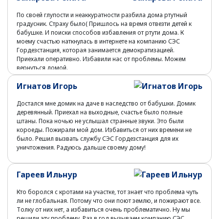
По своей глупости и неаккуратности разбила дома ртутный
градусник. Страху было( Пришлось на время отвезти детей к
бабушке. И поиски способов избавления от ртути дома. К
моему счастью наткнулась в интернете на компанию СЭС
Гордезстанция, которая занимается демократизацией.
Приехали оперативно. Избавили нас от проблемы. Можем
вернуться домой.
Игнатов Игорь
Достался мне домик на даче в наследство от бабушки. Домик
деревянный. Приехал на выходные, счастье было полные
штаны. Пока ночью не услышал странные звуки. Это были
короеды. Пожирали мой дом. Избавиться от них времени не
было. Решил вызвать службу СЭС Гордезстанция для их
уничтожения. Радуюсь дальше своему дому!
Гареев Ильнур
Кто боролся с кротами на участке, тот знает что проблема чуть
ли не глобальная. Потому что они поют землю, и пожирают все.
Толку от них нет, а избавиться очень проблематично. Ну мы
решили эту проблему. Раз в год вызываем компанию СЭС