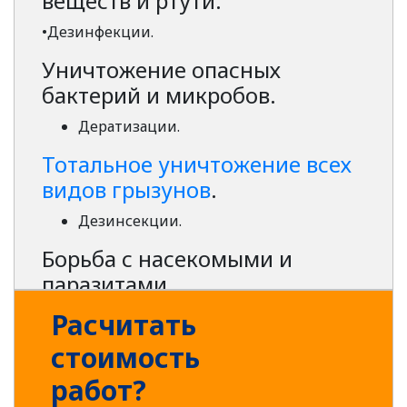
веществ и ртути.
•Дезинфекции.
Уничтожение опасных
бактерий и микробов.
Дератизации.
Тотальное уничтожение всех
видов грызунов
.
Дезинсекции.
Борьба с насекомыми и
паразитами.
Услуги нашей компании востребованы и
Расчитать
актуальны не только во вторичном жилье.
стоимость
Современные дома и строительные
объекты на всех этапах возведения
работ?
нуждаются в нашем вмешательстве столь