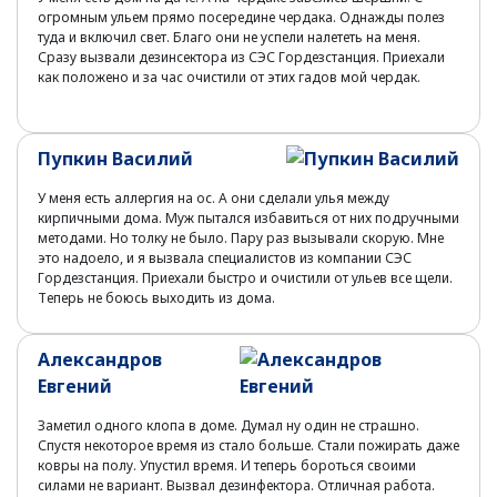
огромным ульем прямо посередине чердака. Однажды полез
туда и включил свет. Благо они не успели налететь на меня.
Сразу вызвали дезинсектора из СЭС Гордезстанция. Приехали
как положено и за час очистили от этих гадов мой чердак.
Пупкин Василий
У меня есть аллергия на ос. А они сделали улья между
кирпичными дома. Муж пытался избавиться от них подручными
методами. Но толку не было. Пару раз вызывали скорую. Мне
это надоело, и я вызвала специалистов из компании СЭС
Гордезстанция. Приехали быстро и очистили от ульев все щели.
Теперь не боюсь выходить из дома.
Александров
Евгений
Заметил одного клопа в доме. Думал ну один не страшно.
Спустя некоторое время из стало больше. Стали пожирать даже
ковры на полу. Упустил время. И теперь бороться своими
силами не вариант. Вызвал дезинфектора. Отличная работа.