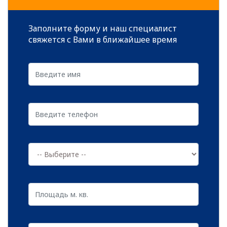
же часто. Нет таких препятствий, которые
устоят перед настойчивыми вредителями,
Заполните форму и наш специалист
а микроорганизмы и бактерии отличаются
свяжется с Вами в ближайшее время
самой высокой способностью к
проникновению.
Среди зараженных объектов могут
оказаться:
читать далее