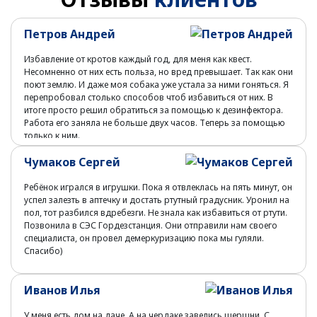
Петров Андрей
Избавление от кротов каждый год, для меня как квест.
Несомненно от них есть польза, но вред превышает. Так как они
поют землю. И даже моя собака уже устала за ними гоняться. Я
перепробовал столько способов чтоб избавиться от них. В
итоге просто решил обратиться за помощью к дезинфектора.
Работа его заняла не больше двух часов. Теперь за помощью
только к ним.
Чумаков Сергей
Ребёнок игрался в игрушки. Пока я отвлеклась на пять минут, он
успел залезть в аптечку и достать ртутный градусник. Уронил на
пол, тот разбился вдребезги. Не знала как избавиться от ртути.
Позвонила в СЭС Гордезстанция. Они отправили нам своего
специалиста, он провел демеркуризацию пока мы гуляли.
Спасибо)
Иванов Илья
У меня есть дом на даче. А на чердаке завелись шершни. С