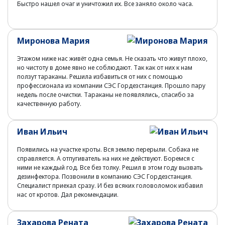
Быстро нашел очаг и уничтожил их. Все заняло около часа.
Миронова Мария
Этажом ниже нас живёт одна семья. Не сказать что живут плохо,
но чистоту в доме явно не соблюдают. Так как от них к нам
ползут тараканы. Решила избавиться от них с помощью
профессионала из компании СЭС Гордезстанция. Прошло пару
недель после очистки. Тараканы не появлялись, спасибо за
качественную работу.
Иван Ильич
Появились на участке кроты. Вся землю перерыли. Собака не
справляется. А отпугиватель на них не действуют. Боремся с
ними не каждый год. Все без толку. Решил в этом году вызвать
дезинфектора. Позвонили в компанию СЭС Гордезстанция.
Специалист приехал сразу. И без всяких головоломок избавил
нас от кротов. Дал рекомендации.
Захарова Рената