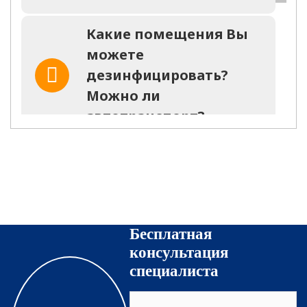
Какие помещения Вы
можете
дезинфицировать?
Можно ли
автотранспорт?
Останется ли запах
после оказания услуги?
На какое время?
Бесплатная
Какие средства
консультация
используются для
специалиста
уничтожения
насекомых?