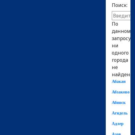
Поиск:
По
данному
запросу
ни
одного
города
не
найдено!
Абакан
Абзаково
Абинск
Агидель
Адлер
Азов