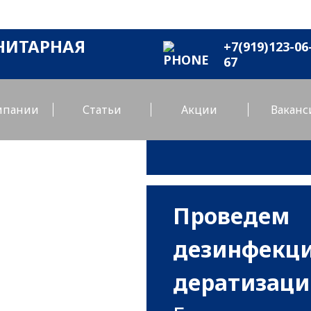
НИТАРНАЯ
+7(919)123-06
67‬
мпании
Статьи
Акции
Ваканс
Проведем
дезинфекци
дератизац