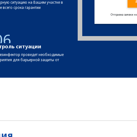
арную ситуацию на Вашем участке в
е всего срока гарантии
Отправка заявки ни
06
троль ситуации
езинфектор проведет необходимые
риятия для барьерной защиты от
ция