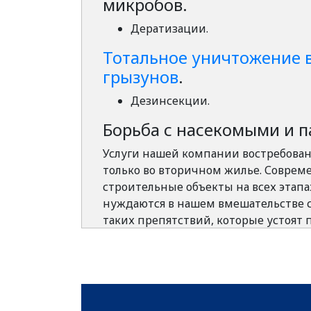
микробов.
Дератизации.
Тотальное уничтожение 
грызунов
.
Дезинсекции.
Борьба с насекомыми и п
Услуги нашей компании востребован
только во вторичном жилье. Соврем
строительные объекты на всех этапа
нуждаются в нашем вмешательстве ст
таких препятствий, которые устоят
вредителями, а микроорганизмы и 
самой высокой способностью к про
Среди зараженных объектов могут ок