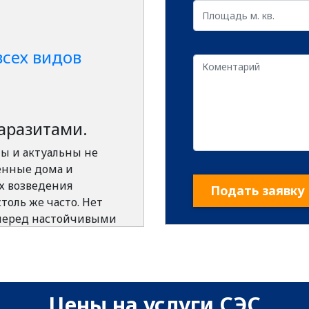
всех видов
аразитами.
ы и актуальны не
енные дома и
х возведения
Подать заявку
оль же часто. Нет
 перед настойчивыми
бактерии отличаются
никновению.
азаться:
Цены на услуги СЭС