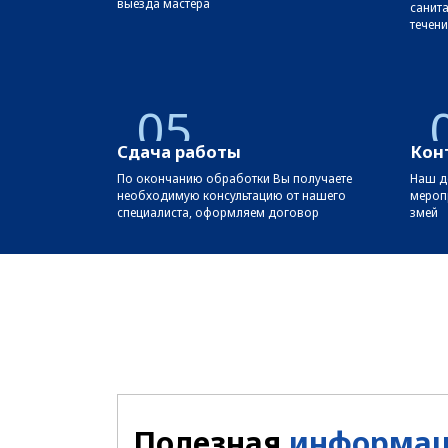
выезда мастера
санит
течени
05
Сдача работы
Кон
По окончанию обработки Вы получаете
Наш д
необходимую консультацию от нашего
мероп
специалиста, оформляем договор
змей
Полезная
информа