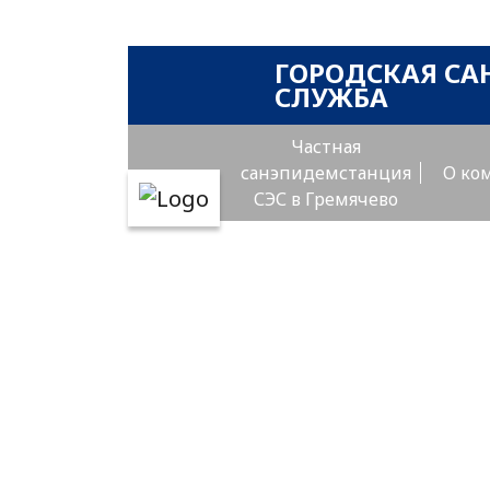
ГОРОДСКАЯ СА
СЛУЖБА
Частная
санэпидемстанция
О ко
СЭС в Гремячево