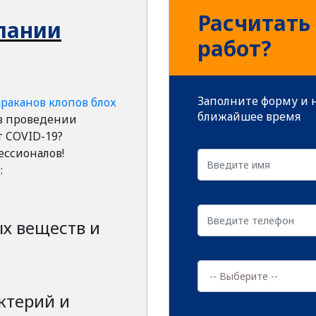
Расчитать
пании
работ?
Заполните форму и н
араканов
клопов
блох
ближайшее время
в проведении
 COVID-19?
ессионалов!
:
х веществ и
ктерий и