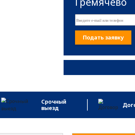
Гремячево
Подать заявку
Срочный
Дог
выезд