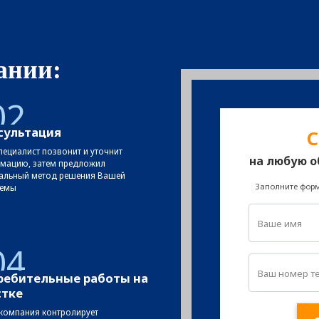
ании:
02
сультация
С
ециалист позвонит и уточнит
на любую о
мацию, затем предложил
альный метод решения Вашей
Заполните форм
емы
04
ребительные работы на
стке
компания контролирует