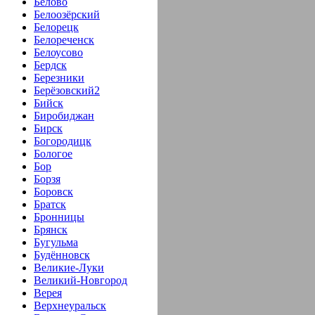
Белово
Белоозёрский
Белорецк
Белореченск
Белоусово
Бердск
Березники
Берёзовский2
Бийск
Биробиджан
Бирск
Богородицк
Бологое
Бор
Борзя
Боровск
Братск
Бронницы
Брянск
Бугульма
Будённовск
Великие-Луки
Великий-Новгород
Верея
Верхнеуральск