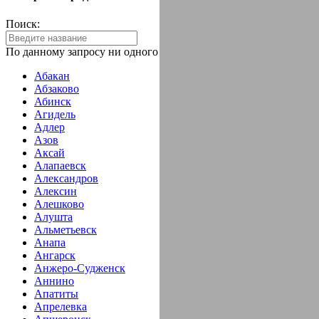
Поиск:
По данному запросу ни одного города не найдено!
Абакан
Абзаково
Абинск
Агидель
Адлер
Азов
Аксай
Алапаевск
Александров
Алексин
Алешково
Алушта
Альметьевск
Анапа
Ангарск
Анжеро-Судженск
Аннино
Апатиты
Апрелевка