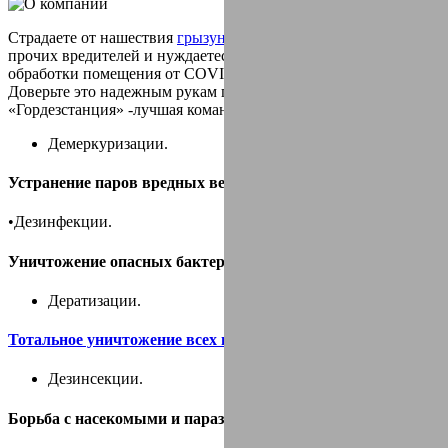
Страдаете от нашествия
грызунов
,
тараканов
клопов
блох
и
прочих вредителей и нуждаетесь в проведении экстренной
обработки помещения от COVID-19?
Доверьте это надежным рукам профессионалов!
«Гордезстанция» -лучшая команда по:
Демеркуризации.
Устранение паров вредных веществ и ртути.
•Дезинфекции.
Уничтожение опасных бактерий и микробов.
Дератизации.
Тотальное уничтожение всех видов грызунов
.
Дезинсекции.
Борьба с насекомыми и паразитами.