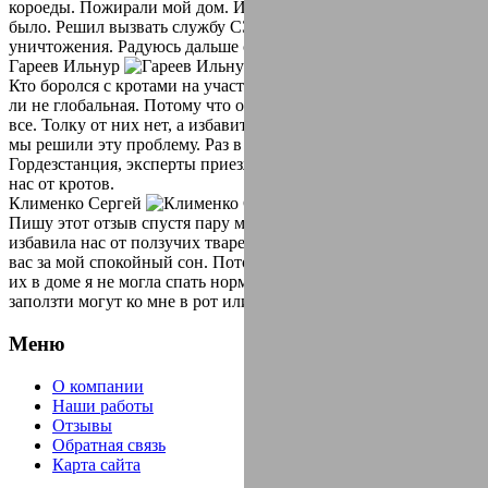
короеды. Пожирали мой дом. Избавиться от них времени не
было. Решил вызвать службу СЭС Гордезстанция для их
уничтожения. Радуюсь дальше своему дому!
Гареев Ильнур
Кто боролся с кротами на участке, тот знает что проблема чуть
ли не глобальная. Потому что они поют землю, и пожирают
все. Толку от них нет, а избавиться очень проблематично. Ну
мы решили эту проблему. Раз в год вызываем компанию СЭС
Гордезстанция, эксперты приезжают оперативно. И избавляют
нас от кротов.
Клименко Сергей
Пишу этот отзыв спустя пару месяцев как, компания СЭС
избавила нас от ползучих тварей в виде тараканов. Благодарю
вас за мой спокойный сон. Потому что как увидела однажды
их в доме я не могла спать нормально. Думала что они
заползти могут ко мне в рот или нос.
Меню
О компании
Наши работы
Отзывы
Обратная связь
Карта сайта