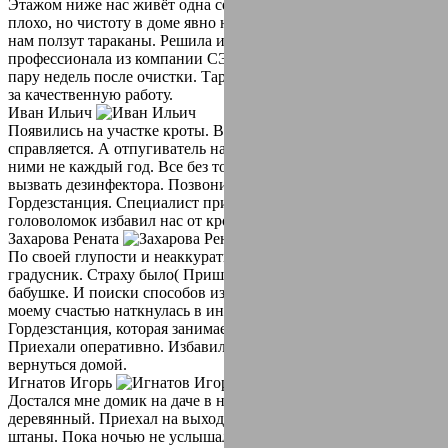
Этажом ниже нас живёт одна семья. Не сказать что живут
плохо, но чистоту в доме явно не соблюдают. Так как от них к
нам ползут тараканы. Решила избавиться от них с помощью
профессионала из компании СЭС Гордезстанция. Прошло
пару недель после очистки. Тараканы не появлялись, спасибо
за качественную работу.
Иван Ильич
Появились на участке кроты. Вся землю перерыли. Собака не
справляется. А отпугиватель на них не действуют. Боремся с
ними не каждый год. Все без толку. Решил в этом году
вызвать дезинфектора. Позвонили в компанию СЭС
Гордезстанция. Специалист приехал сразу. И без всяких
головоломок избавил нас от кротов. Дал рекомендации.
Захарова Рената
По своей глупости и неаккуратности разбила дома ртутный
градусник. Страху было( Пришлось на время отвезти детей к
бабушке. И поиски способов избавления от ртути дома. К
моему счастью наткнулась в интернете на компанию СЭС
Гордезстанция, которая занимается демократизацией.
Приехали оперативно. Избавили нас от проблемы. Можем
вернуться домой.
Игнатов Игорь
Достался мне домик на даче в наследство от бабушки. Домик
деревянный. Приехал на выходные, счастье было полные
штаны. Пока ночью не услышал странные звуки. Это были