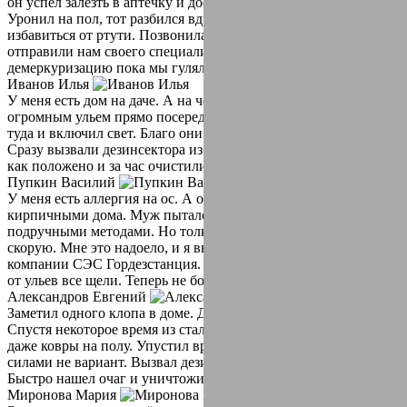
он успел залезть в аптечку и достать ртутный градусник.
Уронил на пол, тот разбился вдребезги. Не знала как
избавиться от ртути. Позвонила в СЭС Гордезстанция. Они
отправили нам своего специалиста, он провел
демеркуризацию пока мы гуляли. Спасибо)
Иванов Илья
У меня есть дом на даче. А на чердаке завелись шершни. С
огромным ульем прямо посередине чердака. Однажды полез
туда и включил свет. Благо они не успели налететь на меня.
Сразу вызвали дезинсектора из СЭС Гордезстанция. Приехали
как положено и за час очистили от этих гадов мой чердак.
Пупкин Василий
У меня есть аллергия на ос. А они сделали улья между
кирпичными дома. Муж пытался избавиться от них
подручными методами. Но толку не было. Пару раз вызывали
скорую. Мне это надоело, и я вызвала специалистов из
компании СЭС Гордезстанция. Приехали быстро и очистили
от ульев все щели. Теперь не боюсь выходить из дома.
Александров Евгений
Заметил одного клопа в доме. Думал ну один не страшно.
Спустя некоторое время из стало больше. Стали пожирать
даже ковры на полу. Упустил время. И теперь бороться своими
силами не вариант. Вызвал дезинфектора. Отличная работа.
Быстро нашел очаг и уничтожил их. Все заняло около часа.
Миронова Мария