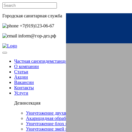
Городская санитарная служба
+7(919)123-06-67‬
inform@гор-дез.рф
Частная санэпидемстанция СЭС в Сахаево
О компании
Статьи
Акции
Вакансии
Контакты
Услуги
Дезинсекция
Уничтожение двухвостки в Сахаево
Акарицидная обработка в Сахаево
Уничтожение блох в Сахаево
Уничтожение змей в Сахаево