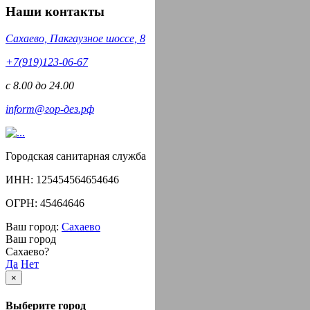
Наши контакты
Сахаево, Пакгаузное шоссе, 8
‪+7(919)123-06-67‬‬
с 8.00 до 24.00
inform@гор-дез.рф
Городская санитарная служба
ИНН: 125454564654646
ОГРН: 45464646
Ваш город:
Сахаево
Ваш город
Сахаево?
Да
Нет
×
Выберите город