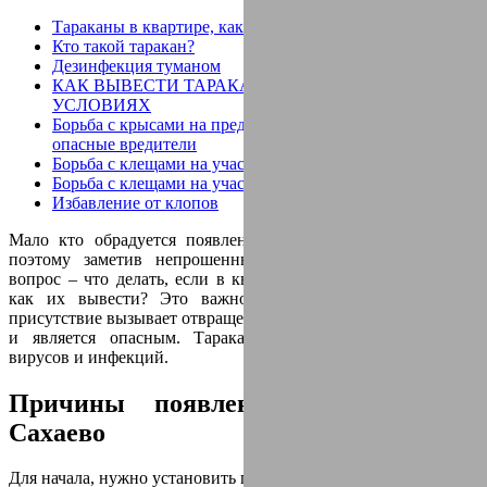
Тараканы в квартире, как избавиться в домашних
Кто такой таракан?
Дезинфекция туманом
КАК ВЫВЕСТИ ТАРАКАНОВ В ДОМАШНИХ
УСЛОВИЯХ
Борьба с крысами на предприятии. Грызуны - это самые
опасные вредители
Борьба с клещами на участке
Борьба с клещами на участке
Избавление от клопов
Мало кто обрадуется появлению в своем доме тараканов,
поэтому заметив непрошенных гостей, все задают один
вопрос – что делать, если в квартире появились тараканы и
как их вывести? Это важно не только потому, что их
присутствие вызывает отвращение и лишает дом комфорта, но
и является опасным. Тараканы – переносчики опасных
вирусов и инфекций.
Причины появления тараканов в
Сахаево
Для начала, нужно установить причину появления насекомых.