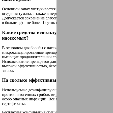
Основной запах улетучивается в период экспозиции и
оседания тумана, а также в первые 15 минут проветривания.
Допускается сохранение слабого незначительного запаха (как
в больнице) – не более 1 суток после обработки.
Какие средства используются для уничтожения
насекомых?
В основном для борьбы с насекомыми используются
микрокапсулированные препараты контактного действия,
имеющие продолжительный срок остаточного воздействия.
Использование препаратов данного типа обусловлено
высокой эффективностью, безопасностью и отсутствием
запаха.
На сколько эффективны применяемые средства?
Используемые дезинфицирующие средства эффективны
против патогенных грибов, вирусов, бактерий, возбудителей
особо опасных инфекций. Все препараты имеют необходимые
сертификаты.
Бесплатная консультация специалиста