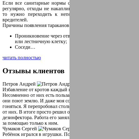
Если все санитарные нормы соблюдены, уборка проводится
регулярно, отходы не накапливаются и регулярно выносятся,
то нужно переходить к непосредственному уничтожению
вредителей.
Причины появления тараканов в квартире:
Проникновение через отверстия для вентиляции, подвал
или лестничную клетку;
Соседи…
читать полностью
Отзывы
клиентов
Петров Андрей
Избавление от кротов каждый год, для меня как квест.
Несомненно от них есть польза, но вред превышает. Так как
они поют землю. И даже моя собака уже устала за ними
гоняться. Я перепробовал столько способов чтоб избавиться
от них. В итоге просто решил обратиться за помощью к
дезинфектора. Работа его заняла не больше двух часов. Теперь
за помощью только к ним.
Чумаков Сергей
Ребёнок игрался в игрушки. Пока я отвлеклась на пять минут,