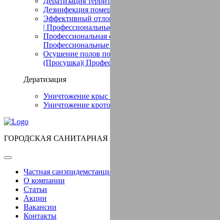
Дератизация территории в Сахаево
Дезинфекция помещений в Сахаево
Эффективный отлов птиц в помещении в Сахаево
| Профессиональные услуги
Профессиональная сушка в Сахаево (Просушка)|
Профессиональные услуги
Осушение полов после потопа в Сахаево
(Просушка)| Профессиональные услуги
Дератизация
Уничтожение крыс в Сахаево
Уничтожение кротов в Сахаево
ГОРОДСКАЯ САНИТАРНАЯ СЛУЖБА
Частная санэпидемстанция СЭС в Сахаево
О компании
Статьи
Акции
Вакансии
Контакты