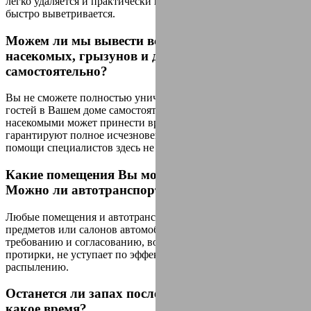
легко удаляется и практически не имеет запаха, который очень
быстро выветривается.
Можем ли мы вывести всех нежелательных
насекомых, грызунов и других бактерий
самостоятельно?
Вы не сможете полностью уничтожить всех нежелательных
гостей в Вашем доме самостоятельно. Самоборьба с
насекомыми может принести временный результат. И не
гарантируют полное исчезновения. Именно поэтому без
помощи специалистов здесь не обойтись.
Какие помещения Вы можете дезинфицировать?
Можно ли автотранспорт?
Любые помещения и автотранспорт. Для помещений,
предметов или салонов автомобилей класса люкс, по
требованию и согласованию, возможна дезинфекция методом
протирки, не уступает по эффективности аэрозольному
распылению.
Останется ли запах после оказания услуги? На
какое время?