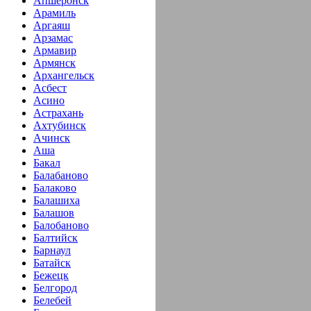
Апшеронск
Арамиль
Аргаяш
Арзамас
Армавир
Армянск
Архангельск
Асбест
Асино
Астрахань
Ахтубинск
Ачинск
Аша
Бакал
Балабаново
Балаково
Балашиха
Балашов
Балобаново
Балтийск
Барнаул
Батайск
Бежецк
Белгород
Белебей