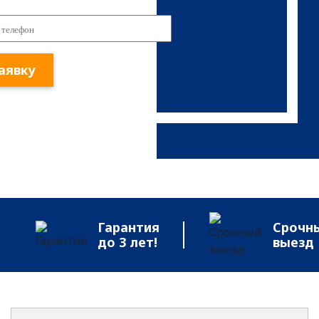
аявку
Гарантия
Срочн
до 3 лет!
выезд