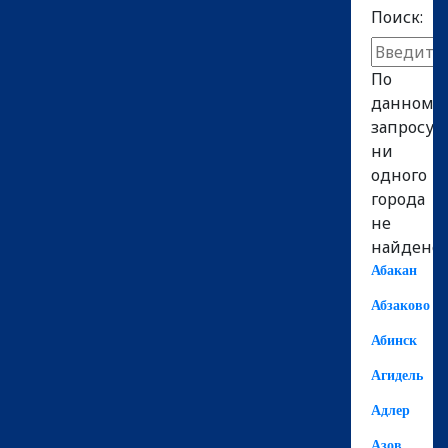
Поиск:
По
данному
запросу
ни
одного
города
не
найдено!
Абакан
Абзаково
Абинск
Агидель
Адлер
Азов