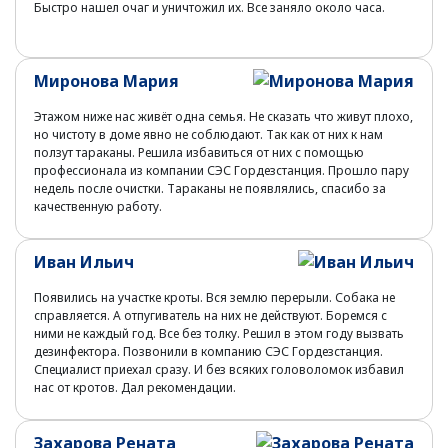
Быстро нашел очаг и уничтожил их. Все заняло около часа.
Миронова Мария
Этажом ниже нас живёт одна семья. Не сказать что живут плохо,
но чистоту в доме явно не соблюдают. Так как от них к нам
ползут тараканы. Решила избавиться от них с помощью
профессионала из компании СЭС Гордезстанция. Прошло пару
недель после очистки. Тараканы не появлялись, спасибо за
качественную работу.
Иван Ильич
Появились на участке кроты. Вся землю перерыли. Собака не
справляется. А отпугиватель на них не действуют. Боремся с
ними не каждый год. Все без толку. Решил в этом году вызвать
дезинфектора. Позвонили в компанию СЭС Гордезстанция.
Специалист приехал сразу. И без всяких головоломок избавил
нас от кротов. Дал рекомендации.
Захарова Рената