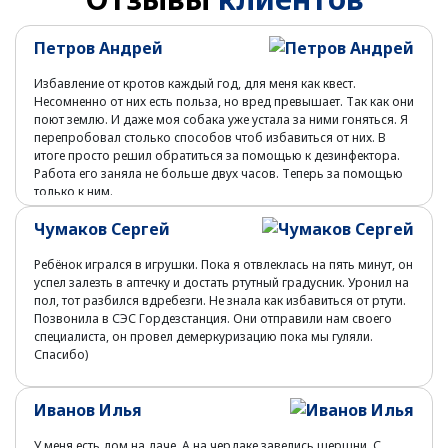
Петров Андрей
Избавление от кротов каждый год, для меня как квест.
Несомненно от них есть польза, но вред превышает. Так как они
поют землю. И даже моя собака уже устала за ними гоняться. Я
перепробовал столько способов чтоб избавиться от них. В
итоге просто решил обратиться за помощью к дезинфектора.
Работа его заняла не больше двух часов. Теперь за помощью
только к ним.
Чумаков Сергей
Ребёнок игрался в игрушки. Пока я отвлеклась на пять минут, он
успел залезть в аптечку и достать ртутный градусник. Уронил на
пол, тот разбился вдребезги. Не знала как избавиться от ртути.
Позвонила в СЭС Гордезстанция. Они отправили нам своего
специалиста, он провел демеркуризацию пока мы гуляли.
Спасибо)
Иванов Илья
У меня есть дом на даче. А на чердаке завелись шершни. С