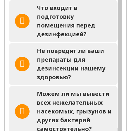
на любую обработку
Что входит в
в день обращения
подготовку
Заполните форму и мы
помещения перед
перезвоним Вам через 2
минуты
дезинфекцией?
Не повредят ли ваши
препараты для
дезинсекции нашему
здоровью?
заказать
звонок
Можем ли мы вывести
всех нежелательных
Отправка заявки ни к чему не обязыват,
вы всегда можете отказаться
насекомых, грызунов и
других бактерий
самостоятельно?