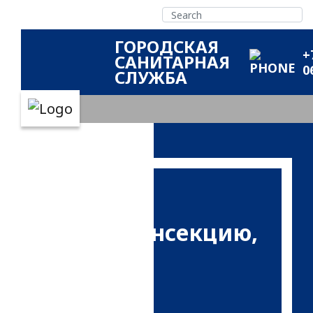
ГОРОДСКАЯ
+
САНИТАРНАЯ
0
СЛУЖБА
дем
фекцию, дезинсекцию,
изацию
ово