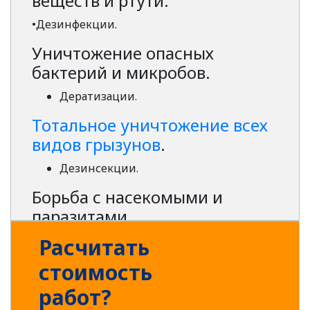
веществ и ртути.
•Дезинфекции.
Уничтожение опасных
бактерий и микробов.
Дератизации.
Тотальное уничтожение всех
видов грызунов
.
Дезинсекции.
Борьба с насекомыми и
паразитами.
Услуги нашей компании востребованы и
Расчитать
актуальны не только во вторичном жилье.
стоимость
Современные дома и строительные
объекты на всех этапах возведения
работ?
нуждаются в нашем вмешательстве столь