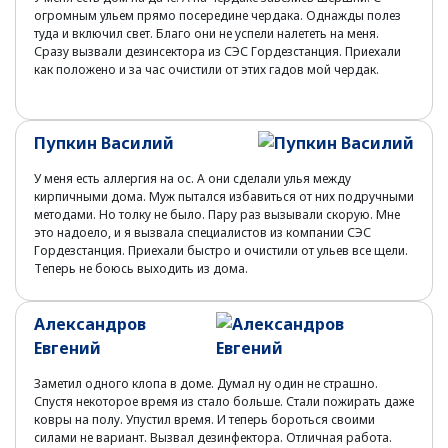
огромным ульем прямо посередине чердака. Однажды полез
туда и включил свет. Благо они не успели налететь на меня.
Сразу вызвали дезинсектора из СЭС Гордезстанция. Приехали
как положено и за час очистили от этих гадов мой чердак.
Пупкин Василий
У меня есть аллергия на ос. А они сделали улья между
кирпичными дома. Муж пытался избавиться от них подручными
методами. Но толку не было. Пару раз вызывали скорую. Мне
это надоело, и я вызвала специалистов из компании СЭС
Гордезстанция. Приехали быстро и очистили от ульев все щели.
Теперь не боюсь выходить из дома.
Александров
Евгений
Заметил одного клопа в доме. Думал ну один не страшно.
Спустя некоторое время из стало больше. Стали пожирать даже
ковры на полу. Упустил время. И теперь бороться своими
силами не вариант. Вызвал дезинфектора. Отличная работа.