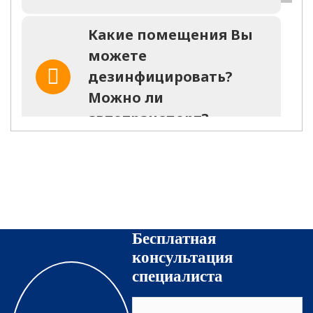
Какие помещения Вы
можете
дезинфицировать?
Можно ли
автотранспорт?
Останется ли запах
после оказания услуги?
На какое время?
Бесплатная
Какие средства
консультация
используются для
специалиста
уничтожения
насекомых?