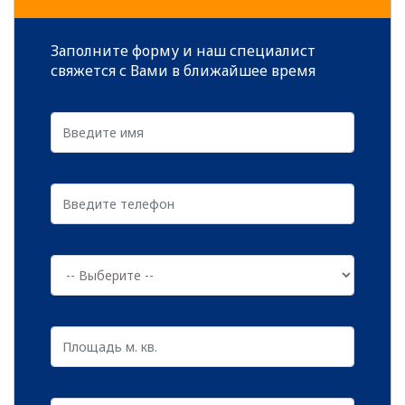
же часто. Нет таких препятствий, которые
устоят перед настойчивыми вредителями,
Заполните форму и наш специалист
а микроорганизмы и бактерии отличаются
свяжется с Вами в ближайшее время
самой высокой способностью к
проникновению.
Среди зараженных объектов могут
оказаться:
читать далее