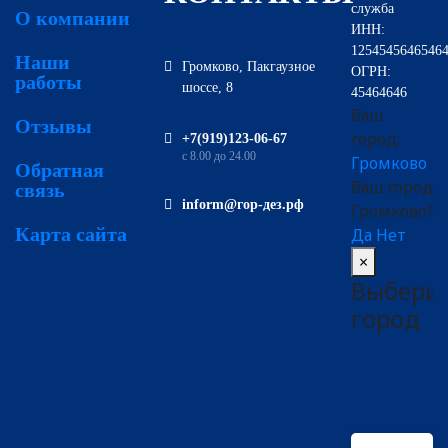
служба
О компании
ИНН:
1254545646546
Наши
Громково, Пакгаузное
ОГРН:
работы
шоссе, 8
45464646
Ваш
Отзывы
город:
‪+7(919)123-06-67‬‬
с 8.00 до 24.00
Громково
Обратная
Ваш город
связь
inform@гор-дез.рф
Громково?
Карта сайта
Да
Нет
×
Выбери
город