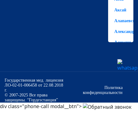
Аксай
Алапаевск
Александро
Алексин
Алешково
Алушта
Альметьевс
Государственная мед. лицензия
ЛО-02-01-006458 от 22.08.2018
Анапа
Политика
г.
конфиденциальности
© 2007-2025 Все права
Ангарск
защищены. “Гордезстанция”
div class="phone-call modal__btn">
Анжеро-
Судженск
Аннино
Апатиты