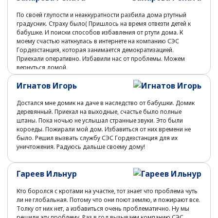
По своей глупости и неаккуратности разбила дома ртутный
градусник. Страху было( Пришлось на время отвезти детей к
бабушке. И поиски способов избавления от ртути дома. К
моему счастью наткнулась в интернете на компанию СЭС
Гордезстанция, которая занимается демократизацией.
Приехали оперативно. Избавили нас от проблемы. Можем
вернуться домой.
Игнатов Игорь
Достался мне домик на даче в наследство от бабушки. Домик
деревянный. Приехал на выходные, счастье было полные
штаны. Пока ночью не услышал странные звуки. Это были
короеды. Пожирали мой дом. Избавиться от них времени не
было. Решил вызвать службу СЭС Гордезстанция для их
уничтожения. Радуюсь дальше своему дому!
Гареев Ильнур
Кто боролся с кротами на участке, тот знает что проблема чуть
ли не глобальная. Потому что они поют землю, и пожирают все.
Толку от них нет, а избавиться очень проблематично. Ну мы
решили эту проблему. Раз в год вызываем компанию СЭС