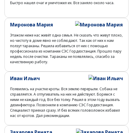
Быстро нашел очаг и уничтожил их. Все заняло около часа.
Миронова Мария
Этажом ниже нас живёт одна семья. Не сказать что живут плохо,
но чистоту в доме явно не соблюдают. Так как от них к нам
ползут тараканы. Решила избавиться от них с помощью
профессионала из компании СЭС Гордезстанция. Прошло пару
недель после очистки. Тараканы не появлялись, спасибо за
качественную работу.
Иван Ильич
Появились на участке кроты. Вся землю перерыли. Собака не
справляется. А отпугиватель на них не действуют. Боремся с
ними не каждый год. Все без толку. Решил в этом году вызвать
дезинфектора. Позвонили в компанию СЭС Гордезстанция.
Специалист приехал сразу. И без всяких головоломок избавил
нас от кротов. Дал рекомендации.
Захарова Рената