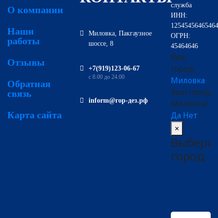
служба
О компании
ИНН:
1254545646546
Наши
Миловка, Пакгаузное
ОГРН:
работы
шоссе, 8
45464646
Ваш
Отзывы
город:
‪+7(919)123-06-67‬‬
с 8.00 до 24.00
Миловка
Обратная
Ваш город
связь
inform@гор-дез.рф
Миловка?
Карта сайта
Да
Нет
×
Выбери
город