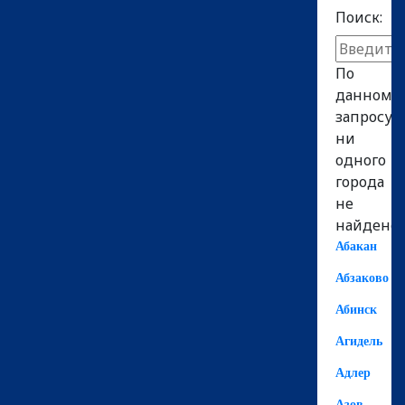
Поиск:
По
данному
запросу
ни
одного
города
не
найдено!
Абакан
Абзаково
Абинск
Агидель
Адлер
Азов