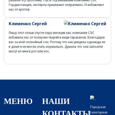
решили эту проблему. Раз в год вызываем компанию СЭС
Гордезстанция, эксперты приезжают оперативно. И избавляют
нас от кротов.
Клименко Сергей
Пишу этот отзыв спустя пару месяцев как, компания СЭС
избавила нас от ползучих тварей в виде тараканов. Благодарю
вас за мой спокойный сон. Потому что как увидела однажды их
в доме я не могла спать нормально. Думала что они заползти
могут ко мне в рот или нос.
МЕНЮ
НАШИ
Городская
КОНТАКТЫ
санитарная