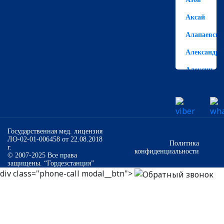
Аксай
Алапаевск
Александро
Алексин
Алешково
Алушта
Альметьевс
Государственная мед. лицензия
ЛО-02-01-006458 от 22.08.2018
Анапа
Политика
г.
конфиденциальности
© 2007-2025 Все права
Ангарск
защищены. “Гордезстанция”
div class="phone-call modal__btn">
Анжеро-
Судженск
Аннино
Апатиты