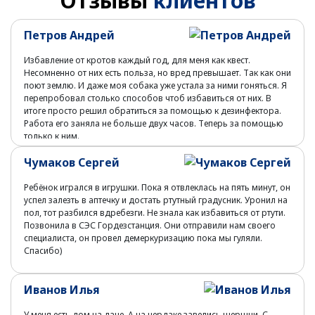
Отзывы
клиентов
Петров Андрей
Избавление от кротов каждый год, для меня как квест.
Несомненно от них есть польза, но вред превышает. Так как они
поют землю. И даже моя собака уже устала за ними гоняться. Я
перепробовал столько способов чтоб избавиться от них. В
итоге просто решил обратиться за помощью к дезинфектора.
Работа его заняла не больше двух часов. Теперь за помощью
только к ним.
Чумаков Сергей
Ребёнок игрался в игрушки. Пока я отвлеклась на пять минут, он
успел залезть в аптечку и достать ртутный градусник. Уронил на
пол, тот разбился вдребезги. Не знала как избавиться от ртути.
Позвонила в СЭС Гордезстанция. Они отправили нам своего
специалиста, он провел демеркуризацию пока мы гуляли.
Спасибо)
Иванов Илья
У меня есть дом на даче. А на чердаке завелись шершни. С