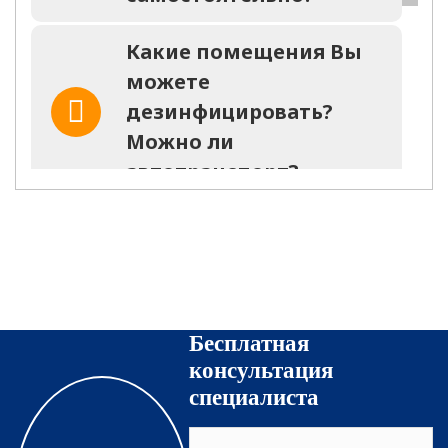
Какие помещения Вы
можете
дезинфицировать?
Можно ли
автотранспорт?
Останется ли запах
после оказания услуги?
На какое время?
Бесплатная
Какие средства
консультация
используются для
специалиста
уничтожения
насекомых?