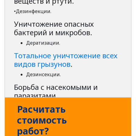
веществ и ртути.
•Дезинфекции.
Уничтожение опасных
бактерий и микробов.
Дератизации.
Тотальное уничтожение всех
видов грызунов
.
Дезинсекции.
Борьба с насекомыми и
паразитами.
Услуги нашей компании востребованы и
Расчитать
актуальны не только во вторичном жилье.
стоимость
Современные дома и строительные
объекты на всех этапах возведения
работ?
нуждаются в нашем вмешательстве столь