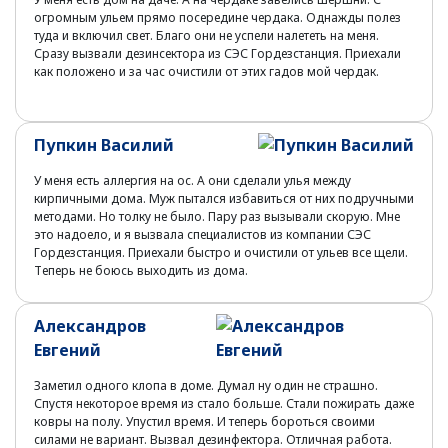
огромным ульем прямо посередине чердака. Однажды полез
туда и включил свет. Благо они не успели налететь на меня.
Сразу вызвали дезинсектора из СЭС Гордезстанция. Приехали
как положено и за час очистили от этих гадов мой чердак.
Пупкин Василий
У меня есть аллергия на ос. А они сделали улья между
кирпичными дома. Муж пытался избавиться от них подручными
методами. Но толку не было. Пару раз вызывали скорую. Мне
это надоело, и я вызвала специалистов из компании СЭС
Гордезстанция. Приехали быстро и очистили от ульев все щели.
Теперь не боюсь выходить из дома.
Александров
Евгений
Заметил одного клопа в доме. Думал ну один не страшно.
Спустя некоторое время из стало больше. Стали пожирать даже
ковры на полу. Упустил время. И теперь бороться своими
силами не вариант. Вызвал дезинфектора. Отличная работа.