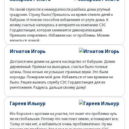
По своей глупости и неаккуратности разбила дома ртутный
градусник. Страху было( Пришлось на время отвезти детей к
бабушке. И поиски способов избавления от ртути дома. К
моему счастью наткнулась в интернете на компанию СЭС
Гордезстанция, которая занимается демократизацией.
Приехали оперативно. Избавили нас от проблемы. Можем
вернуться домой.
Игнатов Игорь
Достался мне домик на даче в наследство от бабушки. Домик
деревянный. Приехал на выходные, счастье было полные
штаны. Пока ночью не услышал странные звуки. Это были
короеды. Пожирали мой дом. Избавиться от них времени не
было. Решил вызвать службу СЭС Гордезстанция для их
уничтожения. Радуюсь дальше своему дому!
Гареев Ильнур
Кто боролся с кротами на участке, тот знает что проблема чуть
ли не глобальная. Потому что они поют землю, и пожирают все.
Толку от них нет, а избавиться очень проблематично. Ну мы