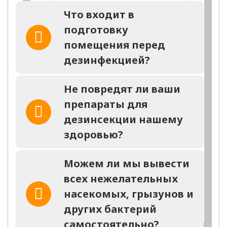
на любую обработку
Что входит в
в день обращения
подготовку
Заполните форму и мы
помещения перед
перезвоним Вам через 2
минуты
дезинфекцией?
Не повредят ли ваши
препараты для
дезинсекции нашему
здоровью?
заказать
звонок
Можем ли мы вывести
всех нежелательных
Отправка заявки ни к чему не обязыват,
вы всегда можете отказаться
насекомых, грызунов и
других бактерий
самостоятельно?