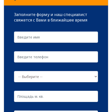
же часто. Нет таких препятствий, которые
устоят перед настойчивыми вредителями,
Заполните форму и наш специалист
а микроорганизмы и бактерии отличаются
свяжется с Вами в ближайшее время
самой высокой способностью к
проникновению.
Среди зараженных объектов могут
оказаться:
читать далее