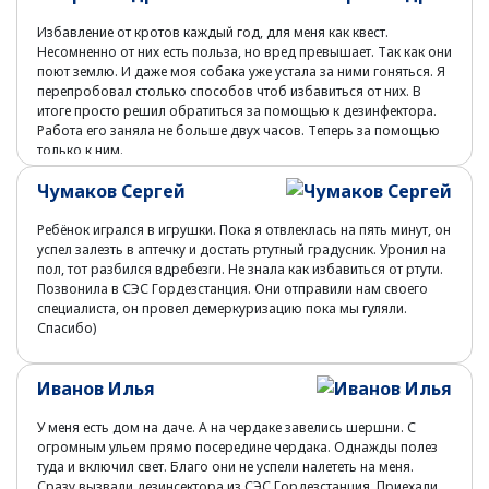
Избавление от кротов каждый год, для меня как квест.
Несомненно от них есть польза, но вред превышает. Так как они
поют землю. И даже моя собака уже устала за ними гоняться. Я
перепробовал столько способов чтоб избавиться от них. В
итоге просто решил обратиться за помощью к дезинфектора.
Работа его заняла не больше двух часов. Теперь за помощью
только к ним.
Чумаков Сергей
Ребёнок игрался в игрушки. Пока я отвлеклась на пять минут, он
успел залезть в аптечку и достать ртутный градусник. Уронил на
пол, тот разбился вдребезги. Не знала как избавиться от ртути.
Позвонила в СЭС Гордезстанция. Они отправили нам своего
специалиста, он провел демеркуризацию пока мы гуляли.
Спасибо)
Иванов Илья
У меня есть дом на даче. А на чердаке завелись шершни. С
огромным ульем прямо посередине чердака. Однажды полез
туда и включил свет. Благо они не успели налететь на меня.
Сразу вызвали дезинсектора из СЭС Гордезстанция. Приехали