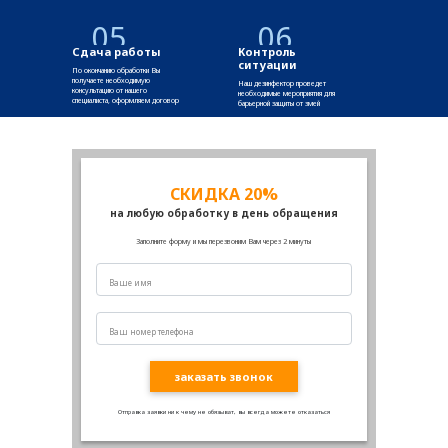
05
06
Сдача работы
Контроль
ситуации
По окончанию обработки Вы
получаете необходимую
Наш дезинфектор проведет
консультацию от нашего
необходимые мероприятия для
специалиста, оформляем договор
барьерной защиты от змей
СКИДКА 20%
на любую обработку в день обращения
Заполните форму и мы перезвоним Вам через 2 минуты
заказать звонок
Отправка заявки ни к чему не обязыват, вы всегда можете отказаться