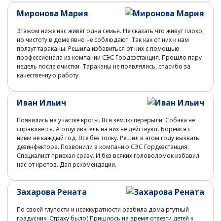
Миронова Мария
Этажом ниже нас живёт одна семья. Не сказать что живут плохо,
но чистоту в доме явно не соблюдают. Так как от них к нам
ползут тараканы. Решила избавиться от них с помощью
профессионала из компании СЭС Гордезстанция. Прошло пару
недель после очистки. Тараканы не появлялись, спасибо за
качественную работу.
Иван Ильич
Появились на участке кроты. Вся землю перерыли. Собака не
справляется. А отпугиватель на них не действуют. Боремся с
ними не каждый год. Все без толку. Решил в этом году вызвать
дезинфектора. Позвонили в компанию СЭС Гордезстанция.
Специалист приехал сразу. И без всяких головоломок избавил
нас от кротов. Дал рекомендации.
Захарова Рената
По своей глупости и неаккуратности разбила дома ртутный
градусник. Страху было( Пришлось на время отвезти детей к