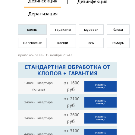
Дезинсекция
Дезинфекция
Дератизация
клопы
тараканы
муравьи
блохи
насекомые
клещи
осы
комары
прайс обновлен 15 ноября 2024 г.
СТАНДАРТНАЯ ОБРАБОТКА ОТ
КЛОПОВ + ГАРАНТИЯ
от 1600
1-комн. квартира
оставить
заявку
руб.
(клопы)
от 2100
оставить
2-комн. квартира
заявку
руб.
от 2600
оставить
3-комн. квартира
заявку
руб.
от 3100
оставить
4-комн. квартира