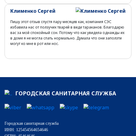
Клименко Сергей
Пишу этот отзыв спустя пару месяцев как, компания СЭС
избавила нас от ползучих тварей в виде тараканов. Благодарю
вас за мой спокойный сон. Потому что как увидела однажды их
в доме я не могла спать нормально. Думала что они заползти
могут ко мне в рот или нос.
ГОРОДСКАЯ САНИТАРНАЯ СЛУЖБА
Городская санитарная служба
ИНН: 125454564654646