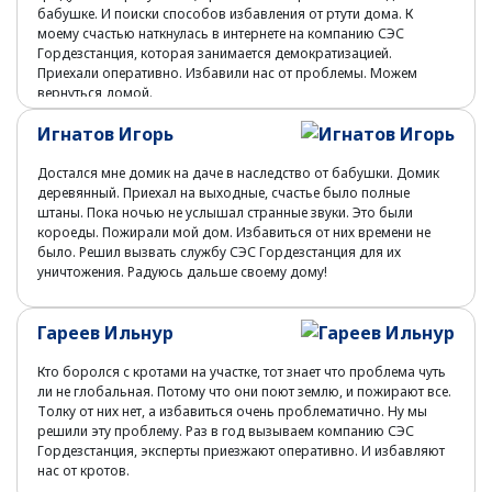
бабушке. И поиски способов избавления от ртути дома. К
моему счастью наткнулась в интернете на компанию СЭС
Гордезстанция, которая занимается демократизацией.
Приехали оперативно. Избавили нас от проблемы. Можем
вернуться домой.
Игнатов Игорь
Достался мне домик на даче в наследство от бабушки. Домик
деревянный. Приехал на выходные, счастье было полные
штаны. Пока ночью не услышал странные звуки. Это были
короеды. Пожирали мой дом. Избавиться от них времени не
было. Решил вызвать службу СЭС Гордезстанция для их
уничтожения. Радуюсь дальше своему дому!
Гареев Ильнур
Кто боролся с кротами на участке, тот знает что проблема чуть
ли не глобальная. Потому что они поют землю, и пожирают все.
Толку от них нет, а избавиться очень проблематично. Ну мы
решили эту проблему. Раз в год вызываем компанию СЭС
Гордезстанция, эксперты приезжают оперативно. И избавляют
нас от кротов.