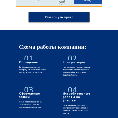
заявку
руб.
Развернуть прайс
Схема работы компании:
01
02
Обращение
Консультация
Вы обращаетесь к нам по
Наш специалист позвонит и уточнит
телефону или оставляете заявку
информацию, затем предложил
на консультацию от мастера
оптимальный метод решения
Вашей проблемы
03
04
Оформление
Истребительные
заявки
работы на
участке
После принятия решения Вы
определяетесь с датой и
Наша компания контролирует
временем выезда мастера
санитарную ситуацию на Вашем
участке в течение всего срока
гарантии