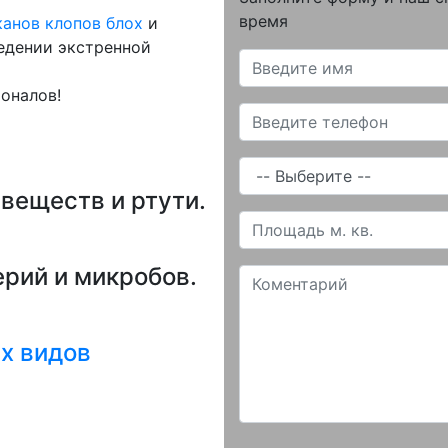
время
канов
клопов
блох
и
едении экстренной
оналов!
веществ и ртути.
рий и микробов.
х видов