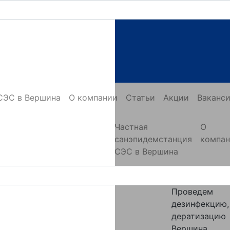
СЭС в Вершина
О компании
Статьи
Акции
Ваканс
Частная
О
санэпидемстанция
компа
СЭС в Вершина
Проведем
дезинфекцию,
дератизацию
Вершина