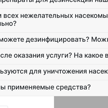
 всех нежелательных насекомых
льно?
можете дезинфицировать? Можн
осле оказания услуги? На какое 
льзуются для уничтожения насе
ны применяемые средства?