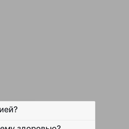
цией?
шему здоровью?