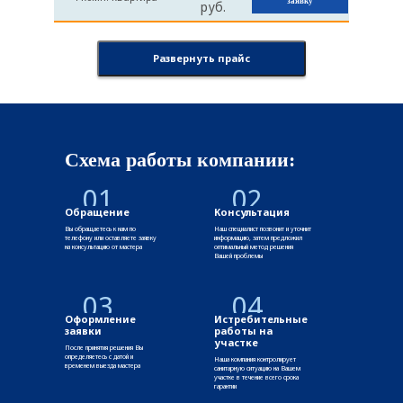
заявку
руб.
Развернуть прайс
Схема работы компании:
01
02
Обращение
Консультация
Вы обращаетесь к нам по
Наш специалист позвонит и уточнит
телефону или оставляете заявку
информацию, затем предложил
на консультацию от мастера
оптимальный метод решения
Вашей проблемы
03
04
Оформление
Истребительные
заявки
работы на
участке
После принятия решения Вы
определяетесь с датой и
Наша компания контролирует
временем выезда мастера
санитарную ситуацию на Вашем
участке в течение всего срока
гарантии