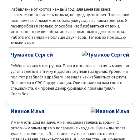
Избавление от кротов каждый год, для меня как квест.
Несомненно от них есть польза, но вред превышает. Так как они
поют землю. И даже моя собака уже устала за ними гоняться. Я
перепробовал столько способов чтоб избавиться от них. В
итоге просто решил обратиться за помощью к дезинфектора.
Работа его заняла не больше двух часов. Теперь за помощью
только к ним.
Чумаков Сергей
Ребёнок игрался в игрушки. Пока я отвлеклась на пять минут, он
успел залезть в аптечку и достать ртутный градусник. Уронил на
пол, тот разбился вдребезги. Не знала как избавиться от ртути.
Позвонила в СЭС Гордезстанция. Они отправили нам своего
специалиста, он провел демеркуризацию пока мы гуляли.
Спасибо)
Иванов Илья
У меня есть дом на даче. А на чердаке завелись шершни. С
огромным ульем прямо посередине чердака. Однажды полез
туда и включил свет. Благо они не успели налететь на меня.
Сразу вызвали дезинсектора из СЭС Гордезстанция. Приехали