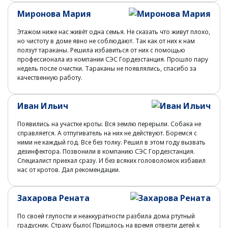
Миронова Мария
Этажом ниже нас живёт одна семья. Не сказать что живут плохо,
но чистоту в доме явно не соблюдают. Так как от них к нам
ползут тараканы. Решила избавиться от них с помощью
профессионала из компании СЭС Гордезстанция. Прошло пару
недель после очистки. Тараканы не появлялись, спасибо за
качественную работу.
Иван Ильич
Появились на участке кроты. Вся землю перерыли. Собака не
справляется. А отпугиватель на них не действуют. Боремся с
ними не каждый год. Все без толку. Решил в этом году вызвать
дезинфектора. Позвонили в компанию СЭС Гордезстанция.
Специалист приехал сразу. И без всяких головоломок избавил
нас от кротов. Дал рекомендации.
Захарова Рената
По своей глупости и неаккуратности разбила дома ртутный
градусник. Страху было( Пришлось на время отвезти детей к