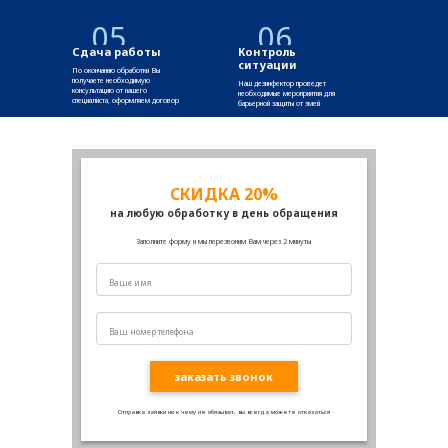
05
06
Сдача работы
Контроль
ситуации
По окончанию обработки Вы
получаете необходимую
Наш дезинфектор проведет
консультацию от нашего
необходимые мероприятия для
специалиста, оформляем договор
барьерной защиты от змей
СКИДКА 20%
на любую обработку в день обращения
Заполните форму и мы перезвоним Вам через 2 минуты
заказать звонок
Отправка заявки ни к чему не обязыват, вы всегда можете отказаться