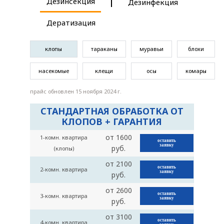
Дезинсекция
Дезинфекция
Дератизация
клопы
тараканы
муравьи
блохи
насекомые
клещи
осы
комары
прайс обновлен 15 ноября 2024 г.
СТАНДАРТНАЯ ОБРАБОТКА ОТ
КЛОПОВ + ГАРАНТИЯ
от 1600
1-комн. квартира
оставить
заявку
руб.
(клопы)
от 2100
оставить
2-комн. квартира
заявку
руб.
от 2600
оставить
3-комн. квартира
заявку
руб.
от 3100
оставить
4-комн. квартира