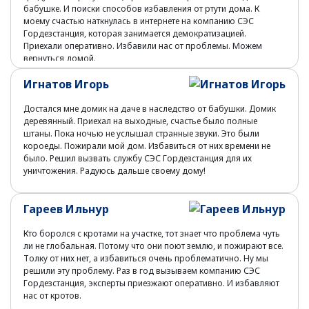
бабушке. И поиски способов избавления от ртути дома. К
моему счастью наткнулась в интернете на компанию СЭС
Гордезстанция, которая занимается демократизацией.
Приехали оперативно. Избавили нас от проблемы. Можем
вернуться домой.
Игнатов Игорь
Достался мне домик на даче в наследство от бабушки. Домик
деревянный. Приехал на выходные, счастье было полные
штаны. Пока ночью не услышал странные звуки. Это были
короеды. Пожирали мой дом. Избавиться от них времени не
было. Решил вызвать службу СЭС Гордезстанция для их
уничтожения. Радуюсь дальше своему дому!
Гареев Ильнур
Кто боролся с кротами на участке, тот знает что проблема чуть
ли не глобальная. Потому что они поют землю, и пожирают все.
Толку от них нет, а избавиться очень проблематично. Ну мы
решили эту проблему. Раз в год вызываем компанию СЭС
Гордезстанция, эксперты приезжают оперативно. И избавляют
нас от кротов.