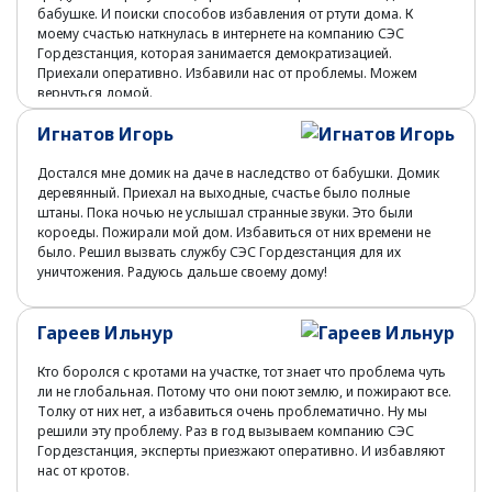
бабушке. И поиски способов избавления от ртути дома. К
моему счастью наткнулась в интернете на компанию СЭС
Гордезстанция, которая занимается демократизацией.
Приехали оперативно. Избавили нас от проблемы. Можем
вернуться домой.
Игнатов Игорь
Достался мне домик на даче в наследство от бабушки. Домик
деревянный. Приехал на выходные, счастье было полные
штаны. Пока ночью не услышал странные звуки. Это были
короеды. Пожирали мой дом. Избавиться от них времени не
было. Решил вызвать службу СЭС Гордезстанция для их
уничтожения. Радуюсь дальше своему дому!
Гареев Ильнур
Кто боролся с кротами на участке, тот знает что проблема чуть
ли не глобальная. Потому что они поют землю, и пожирают все.
Толку от них нет, а избавиться очень проблематично. Ну мы
решили эту проблему. Раз в год вызываем компанию СЭС
Гордезстанция, эксперты приезжают оперативно. И избавляют
нас от кротов.