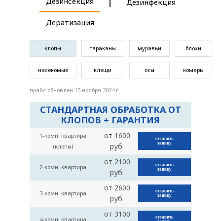
Дезинсекция
Дезинфекция
Дератизация
клопы
тараканы
муравьи
блохи
насекомые
клещи
осы
комары
прайс обновлен 15 ноября 2024 г.
СТАНДАРТНАЯ ОБРАБОТКА ОТ
КЛОПОВ + ГАРАНТИЯ
от 1600
1-комн. квартира
оставить
заявку
руб.
(клопы)
от 2100
оставить
2-комн. квартира
заявку
руб.
от 2600
оставить
3-комн. квартира
заявку
руб.
от 3100
оставить
4-комн. квартира