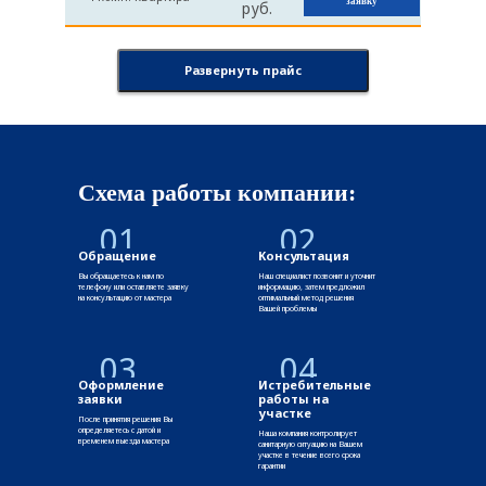
заявку
руб.
Развернуть прайс
Схема работы компании:
01
02
Обращение
Консультация
Вы обращаетесь к нам по
Наш специалист позвонит и уточнит
телефону или оставляете заявку
информацию, затем предложил
на консультацию от мастера
оптимальный метод решения
Вашей проблемы
03
04
Оформление
Истребительные
заявки
работы на
участке
После принятия решения Вы
определяетесь с датой и
Наша компания контролирует
временем выезда мастера
санитарную ситуацию на Вашем
участке в течение всего срока
гарантии