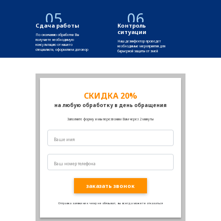
05
06
Сдача работы
Контроль
ситуации
По окончанию обработки Вы
получаете необходимую
Наш дезинфектор проведет
консультацию от нашего
необходимые мероприятия для
специалиста, оформляем договор
барьерной защиты от змей
СКИДКА 20%
на любую обработку в день обращения
Заполните форму и мы перезвоним Вам через 2 минуты
заказать звонок
Отправка заявки ни к чему не обязыват, вы всегда можете отказаться