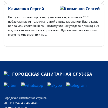
Клименко Сергей
Пишу этот отзыв спустя пару месяцев как, компания СЭС
избавила нас от ползучих тварей в виде тараканов. Благодарю
вас за мой спокойный сон. Потому что как увидела однажды их
в доме я не могла спать нормально. Думала что они заползти
могут ко мне в рот или нос.
ГОРОДСКАЯ САНИТАРНАЯ СЛУЖБА
Городская санитарная служба
ИНН: 125454564654646