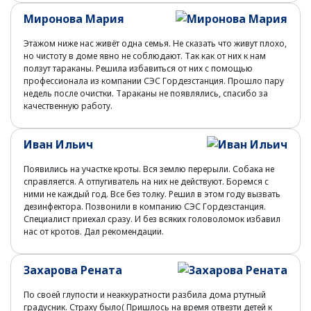
Миронова Мария
Этажом ниже нас живёт одна семья. Не сказать что живут плохо,
но чистоту в доме явно не соблюдают. Так как от них к нам
ползут тараканы. Решила избавиться от них с помощью
профессионала из компании СЭС Гордезстанция. Прошло пару
недель после очистки. Тараканы не появлялись, спасибо за
качественную работу.
Иван Ильич
Появились на участке кроты. Вся землю перерыли. Собака не
справляется. А отпугиватель на них не действуют. Боремся с
ними не каждый год. Все без толку. Решил в этом году вызвать
дезинфектора. Позвонили в компанию СЭС Гордезстанция.
Специалист приехал сразу. И без всяких головоломок избавил
нас от кротов. Дал рекомендации.
Захарова Рената
По своей глупости и неаккуратности разбила дома ртутный
градусник. Страху было( Пришлось на время отвезти детей к