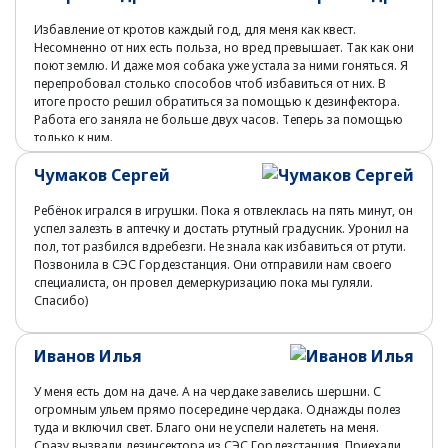
Избавление от кротов каждый год, для меня как квест.
Несомненно от них есть польза, но вред превышает. Так как они
поют землю. И даже моя собака уже устала за ними гоняться. Я
перепробовал столько способов чтоб избавиться от них. В
итоге просто решил обратиться за помощью к дезинфектора.
Работа его заняла не больше двух часов. Теперь за помощью
только к ним.
Чумаков Сергей
Ребёнок игрался в игрушки. Пока я отвлеклась на пять минут, он
успел залезть в аптечку и достать ртутный градусник. Уронил на
пол, тот разбился вдребезги. Не знала как избавиться от ртути.
Позвонила в СЭС Гордезстанция. Они отправили нам своего
специалиста, он провел демеркуризацию пока мы гуляли.
Спасибо)
Иванов Илья
У меня есть дом на даче. А на чердаке завелись шершни. С
огромным ульем прямо посередине чердака. Однажды полез
туда и включил свет. Благо они не успели налететь на меня.
Сразу вызвали дезинсектора из СЭС Гордезстанция. Приехали