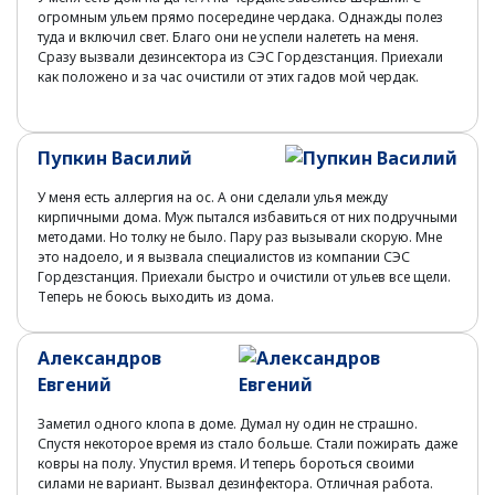
огромным ульем прямо посередине чердака. Однажды полез
туда и включил свет. Благо они не успели налететь на меня.
Сразу вызвали дезинсектора из СЭС Гордезстанция. Приехали
как положено и за час очистили от этих гадов мой чердак.
Пупкин Василий
У меня есть аллергия на ос. А они сделали улья между
кирпичными дома. Муж пытался избавиться от них подручными
методами. Но толку не было. Пару раз вызывали скорую. Мне
это надоело, и я вызвала специалистов из компании СЭС
Гордезстанция. Приехали быстро и очистили от ульев все щели.
Теперь не боюсь выходить из дома.
Александров
Евгений
Заметил одного клопа в доме. Думал ну один не страшно.
Спустя некоторое время из стало больше. Стали пожирать даже
ковры на полу. Упустил время. И теперь бороться своими
силами не вариант. Вызвал дезинфектора. Отличная работа.