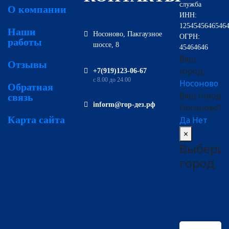
служба
О компании
ИНН:
1254545646546
Наши
Носоново, Пакгаузное
ОГРН:
работы
шоссе, 8
45464646
Ваш
Отзывы
город:
‪+7(919)123-06-67‬‬
с 8.00 до 24.00
Носоново
Обратная
Ваш город
связь
inform@гор-дез.рф
Носоново?
Карта сайта
Да
Нет
×
Выбери
город