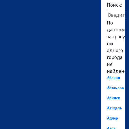
Поиск:
По
данному
запросу
ни
одного
города
не
найдено!
Абакан
Абзаково
Абинск
Агидель
Адлер
Азов