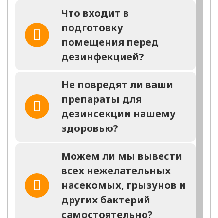
на любую обработку
Что входит в
в день обращения
подготовку
Заполните форму и мы
помещения перед
перезвоним Вам через 2
минуты
дезинфекцией?
Не повредят ли ваши
препараты для
дезинсекции нашему
здоровью?
заказать
звонок
Можем ли мы вывести
всех нежелательных
Отправка заявки ни к чему не обязыват,
вы всегда можете отказаться
насекомых, грызунов и
других бактерий
самостоятельно?