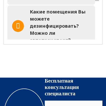
Какие помещения Вы
можете
дезинфицировать?
Можно ли
автотранспорт?
Останется ли запах
после оказания услуги?
На какое время?
Бесплатная
Какие средства
консультация
используются для
специалиста
уничтожения
насекомых?