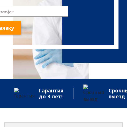
аявку
Гарантия
Срочн
до 3 лет!
выезд