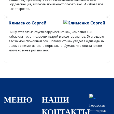
Гордезстанция, эксперты приезжают оперативно. И избавляют
нас от кротов.
Клименко Сергей
Пишу этот отзыв спустя пару месяцев как, компания СЭС
избавила нас от ползучих тварей в виде тараканов. Благодарю
вас за мой спокойный сон. Потому что как увидела однажды их
в доме я не могла спать нормально. Думала что они заползти
могут ко мне в рот или нос.
МЕНЮ
НАШИ
Городская
КОНТАКТЫ
санитарная