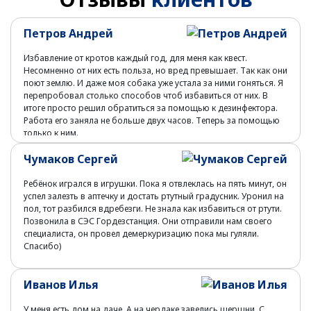
Петров Андрей
Избавление от кротов каждый год, для меня как квест.
Несомненно от них есть польза, но вред превышает. Так как они
поют землю. И даже моя собака уже устала за ними гоняться. Я
перепробовал столько способов чтоб избавиться от них. В
итоге просто решил обратиться за помощью к дезинфектора.
Работа его заняла не больше двух часов. Теперь за помощью
только к ним.
Чумаков Сергей
Ребёнок игрался в игрушки. Пока я отвлеклась на пять минут, он
успел залезть в аптечку и достать ртутный градусник. Уронил на
пол, тот разбился вдребезги. Не знала как избавиться от ртути.
Позвонила в СЭС Гордезстанция. Они отправили нам своего
специалиста, он провел демеркуризацию пока мы гуляли.
Спасибо)
Иванов Илья
У меня есть дом на даче. А на чердаке завелись шершни. С