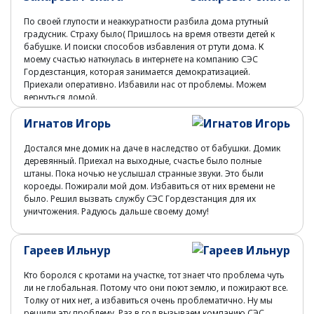
По своей глупости и неаккуратности разбила дома ртутный
градусник. Страху было( Пришлось на время отвезти детей к
бабушке. И поиски способов избавления от ртути дома. К
моему счастью наткнулась в интернете на компанию СЭС
Гордезстанция, которая занимается демократизацией.
Приехали оперативно. Избавили нас от проблемы. Можем
вернуться домой.
Игнатов Игорь
Достался мне домик на даче в наследство от бабушки. Домик
деревянный. Приехал на выходные, счастье было полные
штаны. Пока ночью не услышал странные звуки. Это были
короеды. Пожирали мой дом. Избавиться от них времени не
было. Решил вызвать службу СЭС Гордезстанция для их
уничтожения. Радуюсь дальше своему дому!
Гареев Ильнур
Кто боролся с кротами на участке, тот знает что проблема чуть
ли не глобальная. Потому что они поют землю, и пожирают все.
Толку от них нет, а избавиться очень проблематично. Ну мы
решили эту проблему. Раз в год вызываем компанию СЭС