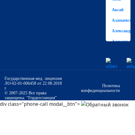
Аксай
Алапаевск
Александро
Алексин
Алешково
Алушта
Альметьевс
Государственная мед. лицензия
ЛО-02-01-006458 от 22.08.2018
Анапа
Политика
г.
конфиденциальности
© 2007-2025 Все права
Ангарск
защищены. “Гордезстанция”
div class="phone-call modal__btn">
Анжеро-
Судженск
Аннино
Апатиты