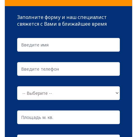
же часто. Нет таких препятствий, которые
устоят перед настойчивыми вредителями,
Заполните форму и наш специалист
а микроорганизмы и бактерии отличаются
свяжется с Вами в ближайшее время
самой высокой способностью к
проникновению.
Среди зараженных объектов могут
оказаться:
читать далее