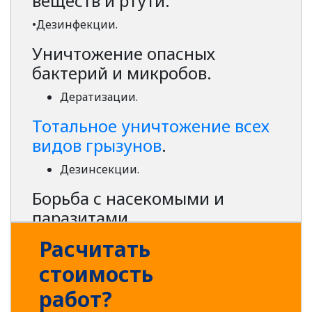
веществ и ртути.
•Дезинфекции.
Уничтожение опасных
бактерий и микробов.
Дератизации.
Тотальное уничтожение всех
видов грызунов
.
Дезинсекции.
Борьба с насекомыми и
паразитами.
Услуги нашей компании востребованы и
Расчитать
актуальны не только во вторичном жилье.
стоимость
Современные дома и строительные
объекты на всех этапах возведения
работ?
нуждаются в нашем вмешательстве столь