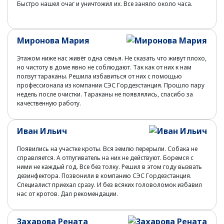
Быстро нашел очаг и уничтожил их. Все заняло около часа.
Миронова Мария
Этажом ниже нас живёт одна семья. Не сказать что живут плохо,
но чистоту в доме явно не соблюдают. Так как от них к нам
ползут тараканы. Решила избавиться от них с помощью
профессионала из компании СЭС Гордезстанция. Прошло пару
недель после очистки. Тараканы не появлялись, спасибо за
качественную работу.
Иван Ильич
Появились на участке кроты. Вся землю перерыли. Собака не
справляется. А отпугиватель на них не действуют. Боремся с
ними не каждый год. Все без толку. Решил в этом году вызвать
дезинфектора. Позвонили в компанию СЭС Гордезстанция.
Специалист приехал сразу. И без всяких головоломок избавил
нас от кротов. Дал рекомендации.
Захарова Рената