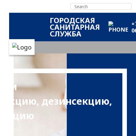
ГОРОДСКАЯ
+
САНИТАРНАЯ
0
СЛУЖБА
дем
фекцию, дезинсекцию,
изацию
ово