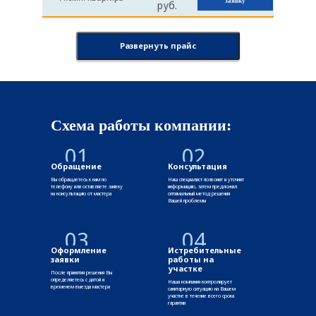
заявку
руб.
Развернуть прайс
Схема работы компании:
01
02
Обращение
Консультация
Вы обращаетесь к нам по
Наш специалист позвонит и уточнит
телефону или оставляете заявку
информацию, затем предложил
на консультацию от мастера
оптимальный метод решения
Вашей проблемы
03
04
Оформление
Истребительные
заявки
работы на
участке
После принятия решения Вы
определяетесь с датой и
Наша компания контролирует
временем выезда мастера
санитарную ситуацию на Вашем
участке в течение всего срока
гарантии