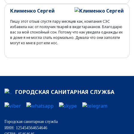
Клименко Сергей
Пишу этот отзыв спустя пару месяцев как, компания СЭС
избавила нас от ползучих тварей в виде тараканов. Благодарю
вас за мой спокойный сон. Потому что как увидела однажды их
в доме я не могла спать нормально. Думала что они заползти
могут ко мне в рот или нос.
ГОРОДСКАЯ САНИТАРНАЯ СЛУЖБА
Городская санитарная служба
ИНН: 125454564654646