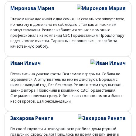
Миронова Мария
Этажом ниже нас живёт одна семья. Не сказать что живут плохо,
но чистоту в доме явно не соблюдают. Так как от них к нам
ползут тараканы. Решила избавиться от них с помощью
профессионала из компании СЭС Гордезстанция. Прошло пару
недель после очистки. Тараканы не появлялись, спасибо за
качественную работу.
Иван Ильич
Появились на участке кроты. Вся землю перерыли. Собака не
справляется. А отпугиватель на них не действуют. Боремся с
ними не каждый год. Все без толку. Решил в этом году вызвать
дезинфектора. Позвонили в компанию СЭС Гордезстанция.
Специалист приехал сразу. И без всяких головоломок избавил
нас от кротов. Дал рекомендации.
Захарова Рената
По своей глупости и неаккуратности разбила дома ртутный
градусник. Страху было( Пришлось на время отвезти детей к