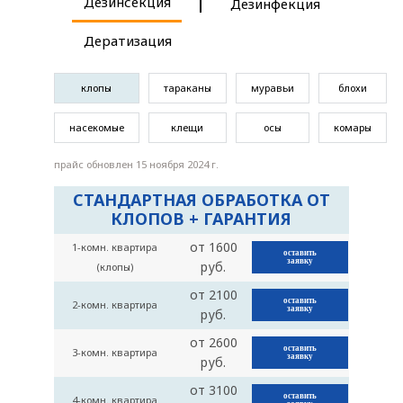
Дезинсекция
Дезинфекция
Дератизация
клопы
тараканы
муравьи
блохи
насекомые
клещи
осы
комары
прайс обновлен 15 ноября 2024 г.
СТАНДАРТНАЯ ОБРАБОТКА ОТ
КЛОПОВ + ГАРАНТИЯ
от 1600
1-комн. квартира
оставить
заявку
руб.
(клопы)
от 2100
оставить
2-комн. квартира
заявку
руб.
от 2600
оставить
3-комн. квартира
заявку
руб.
от 3100
оставить
4-комн. квартира