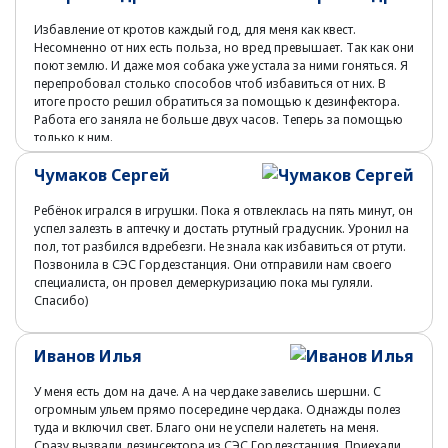
Избавление от кротов каждый год, для меня как квест.
Несомненно от них есть польза, но вред превышает. Так как они
поют землю. И даже моя собака уже устала за ними гоняться. Я
перепробовал столько способов чтоб избавиться от них. В
итоге просто решил обратиться за помощью к дезинфектора.
Работа его заняла не больше двух часов. Теперь за помощью
только к ним.
Чумаков Сергей
Ребёнок игрался в игрушки. Пока я отвлеклась на пять минут, он
успел залезть в аптечку и достать ртутный градусник. Уронил на
пол, тот разбился вдребезги. Не знала как избавиться от ртути.
Позвонила в СЭС Гордезстанция. Они отправили нам своего
специалиста, он провел демеркуризацию пока мы гуляли.
Спасибо)
Иванов Илья
У меня есть дом на даче. А на чердаке завелись шершни. С
огромным ульем прямо посередине чердака. Однажды полез
туда и включил свет. Благо они не успели налететь на меня.
Сразу вызвали дезинсектора из СЭС Гордезстанция. Приехали