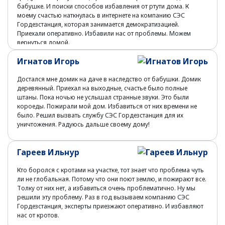
бабушке. И поиски способов избавления от ртути дома. К
моему счастью наткнулась в интернете на компанию СЭС
Гордезстанция, которая занимается демократизацией.
Приехали оперативно. Избавили нас от проблемы. Можем
вернуться домой.
Игнатов Игорь
Достался мне домик на даче в наследство от бабушки. Домик
деревянный. Приехал на выходные, счастье было полные
штаны. Пока ночью не услышал странные звуки. Это были
короеды. Пожирали мой дом. Избавиться от них времени не
было. Решил вызвать службу СЭС Гордезстанция для их
уничтожения. Радуюсь дальше своему дому!
Гареев Ильнур
Кто боролся с кротами на участке, тот знает что проблема чуть
ли не глобальная. Потому что они поют землю, и пожирают все.
Толку от них нет, а избавиться очень проблематично. Ну мы
решили эту проблему. Раз в год вызываем компанию СЭС
Гордезстанция, эксперты приезжают оперативно. И избавляют
нас от кротов.