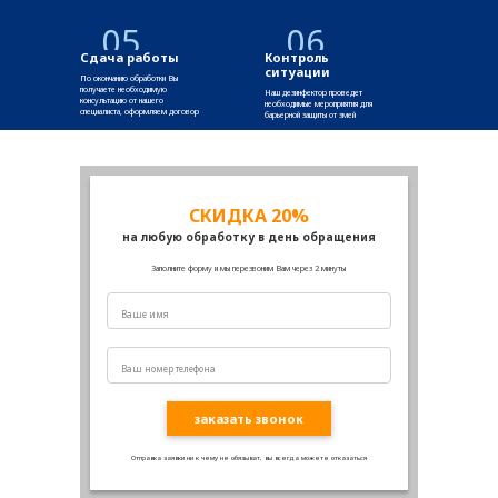
05
06
Сдача работы
Контроль
ситуации
По окончанию обработки Вы
получаете необходимую
Наш дезинфектор проведет
консультацию от нашего
необходимые мероприятия для
специалиста, оформляем договор
барьерной защиты от змей
СКИДКА 20%
на любую обработку в день обращения
Заполните форму и мы перезвоним Вам через 2 минуты
заказать звонок
Отправка заявки ни к чему не обязыват, вы всегда можете отказаться