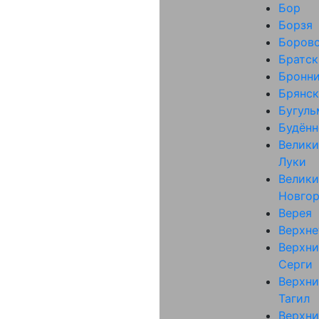
Бор
Борзя
Боров
Братск
Бронн
Брянск
Бугуль
Будённ
Велики
Луки
Велики
Новго
Верея
Верхне
Верхни
Серги
Верхни
Тагил
Верхни