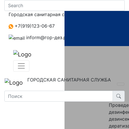
Городская санитарная служба
+7(919)123-06-67‬
inform@гор-дез.рф
ГОРОДСКАЯ САНИТАРНАЯ СЛУЖБА
Провед
дезинфе
дезинсе
дератиз