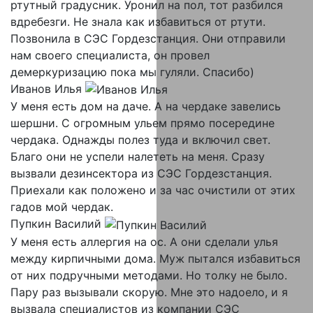
ртутный градусник. Уронил на пол, тот разбился
вдребезги. Не знала как избавиться от ртути.
Позвонила в СЭС Гордезстанция. Они отправили
нам своего специалиста, он провел
демеркуризацию пока мы гуляли. Спасибо)
Иванов Илья
У меня есть дом на даче. А на чердаке завелись
шершни. С огромным ульем прямо посередине
чердака. Однажды полез туда и включил свет.
Благо они не успели налететь на меня. Сразу
вызвали дезинсектора из СЭС Гордезстанция.
Приехали как положено и за час очистили от этих
гадов мой чердак.
Пупкин Василий
У меня есть аллергия на ос. А они сделали улья
между кирпичными дома. Муж пытался избавиться
от них подручными методами. Но толку не было.
Пару раз вызывали скорую. Мне это надоело, и я
вызвала специалистов из компании СЭС