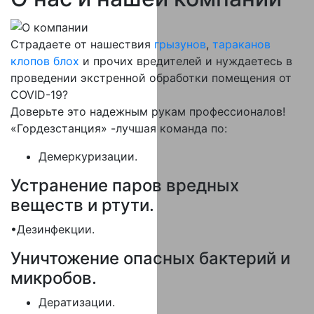
Страдаете от нашествия
грызунов
,
тараканов
клопов
блох
и прочих вредителей и нуждаетесь в
проведении экстренной обработки помещения от
COVID-19?
Доверьте это надежным рукам профессионалов!
«Гордезстанция» -лучшая команда по:
Демеркуризации.
Устранение паров вредных
веществ и ртути.
•Дезинфекции.
Уничтожение опасных бактерий и
микробов.
Дератизации.