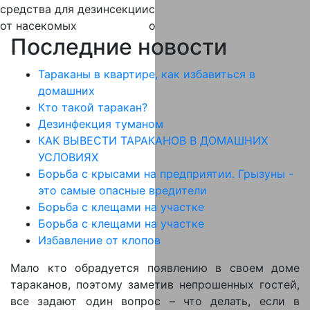
средства
для дезинсекции
средства
для дератизации
от насекомых
от крыс и мышей
Последние новости
Тараканы в квартире, как избавиться в
домашних
Кто такой таракан?
Дезинфекция туманом
КАК ВЫВЕСТИ ТАРАКАНОВ В ДОМАШНИХ
УСЛОВИЯХ
Борьба с крысами на предприятии. Грызуны -
это самые опасные вредители
Борьба с клещами на участке
Борьба с клещами на участке
Избавление от клопов
Мало кто обрадуется появлению в своем доме
тараканов, поэтому заметив непрошенных гостей,
все задают один вопрос – что делать, если в