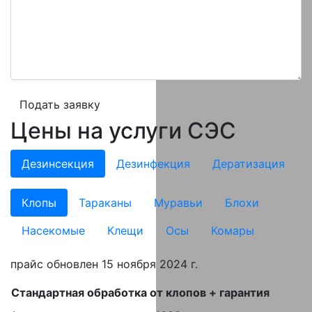
Подать заявку
Цены на услуги СЭС
Дезинсекция
Дезинфекция
Дератизация
Клопы
Тараканы
Муравьи
Блохи
Насекомые
Клещи
Осы
Комары
прайс обновлен 15 ноября 2024 г.
Стандартная обработка от клопов + гарантия