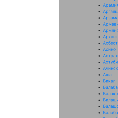
Арами
Аргая
Арзам
Армав
Армян
Арханг
Асбест
Асино
Астрах
Ахтуби
Ачинск
Аша
Бакал
Балаба
Балако
Балаш
Балаш
Балоба