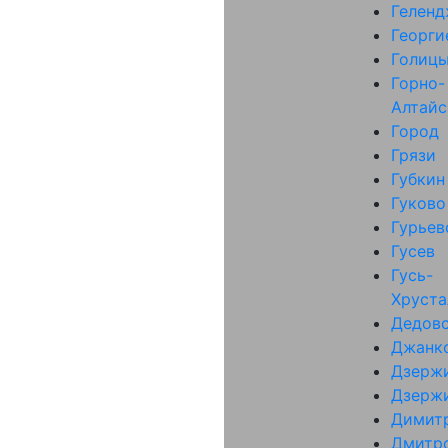
Гелен
Георги
Голиц
Горно-
Алтайс
Город
Грязи
Губкин
Гуково
Гурьев
Гусев
Гусь-
Хруст
Дедов
Джанк
Дзерж
Дзерж
Димит
Дмитр