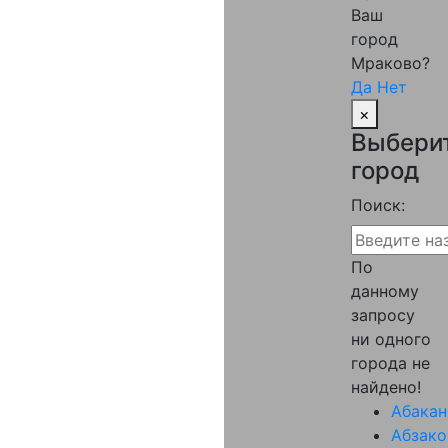
Ваш
город
Мраково?
Да
Нет
×
Выбери
город
Поиск:
По
данному
запросу
ни одного
города не
найдено!
Абакан
Абзако