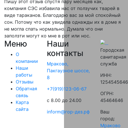
Пишу этот отзыв спустя пару месяцев как,
компания СЭС избавила нас от ползучих тварей в
виде тараканов. Благодарю вас за мой спокойный
сон. Потому что как увидела однажды их в доме я
не могла спать нормально. Думала что они
заползти могут ко мне в рот или нос.
Меню
Наши
Городская
контакты
О
санитарная
компании
служба
Мраково,
Наши
Пакгаузное шоссе,
работы
ИНН:
8
Отзывы
125454564
Обратная
‪+7(919)123-06-67‬‬
ОГРН:
связь
45464646
с 8.00 до 24.00
Карта
сайта
Ваш
inform@гор-дез.рф
город:
Мраково