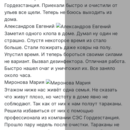
Гордезстанция. Приехали быстро и очистили от
ульев все щели. Теперь не боюсь выходить из
дома.
Александров Евгений
Заметил одного клопа в доме. Думал ну один не
страшно. Спустя некоторое время из стало
больше. Стали пожирать даже ковры на полу.
Упустил время. И теперь бороться своими силами
не вариант. Вызвал дезинфектора. Отличная работа.
Быстро нашел очаг и уничтожил их. Все заняло
около часа.
Миронова Мария
Этажом ниже нас живёт одна семья. Не сказать
что живут плохо, но чистоту в доме явно не
соблюдают. Так как от них к нам ползут тараканы.
Решила избавиться от них с помощью
профессионала из компании СЭС Гордезстанция.
Прошло пару недель после очистки. Тараканы не