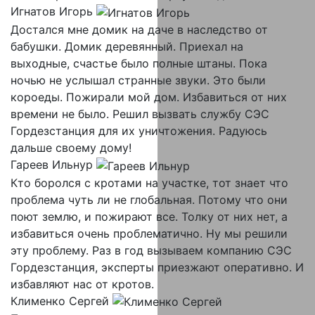
Игнатов Игорь
Достался мне домик на даче в наследство от
бабушки. Домик деревянный. Приехал на
выходные, счастье было полные штаны. Пока
ночью не услышал странные звуки. Это были
короеды. Пожирали мой дом. Избавиться от них
времени не было. Решил вызвать службу СЭС
Гордезстанция для их уничтожения. Радуюсь
дальше своему дому!
Гареев Ильнур
Кто боролся с кротами на участке, тот знает что
проблема чуть ли не глобальная. Потому что они
поют землю, и пожирают все. Толку от них нет, а
избавиться очень проблематично. Ну мы решили
эту проблему. Раз в год вызываем компанию СЭС
Гордезстанция, эксперты приезжают оперативно. И
избавляют нас от кротов.
Клименко Сергей