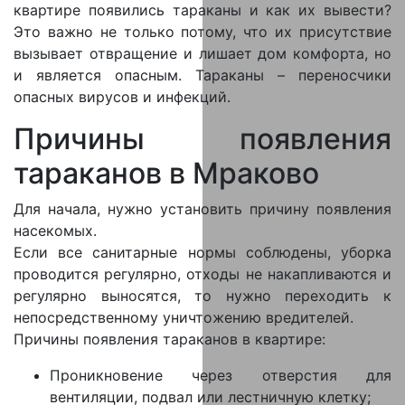
квартире появились тараканы и как их вывести?
Это важно не только потому, что их присутствие
вызывает отвращение и лишает дом комфорта, но
и является опасным. Тараканы – переносчики
опасных вирусов и инфекций.
Причины появления
тараканов в Мраково
Для начала, нужно установить причину появления
насекомых.
Если все санитарные нормы соблюдены, уборка
проводится регулярно, отходы не накапливаются и
регулярно выносятся, то нужно переходить к
непосредственному уничтожению вредителей.
Причины появления тараканов в квартире:
Проникновение через отверстия для
вентиляции, подвал или лестничную клетку;