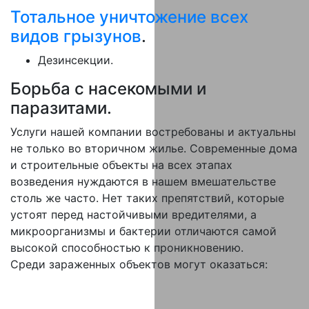
Тотальное уничтожение всех
видов грызунов
.
Дезинсекции.
Борьба с насекомыми и
паразитами.
Услуги нашей компании востребованы и актуальны
не только во вторичном жилье. Современные дома
и строительные объекты на всех этапах
возведения нуждаются в нашем вмешательстве
столь же часто. Нет таких препятствий, которые
устоят перед настойчивыми вредителями, а
микроорганизмы и бактерии отличаются самой
высокой способностью к проникновению.
Среди зараженных объектов могут оказаться: