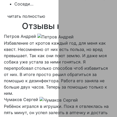
Соседи…
читать полностью
Отзывы
клиентов
Петров Андрей
Избавление от кротов каждый год, для меня как
квест. Несомненно от них есть польза, но вред
превышает. Так как они поют землю. И даже моя
собака уже устала за ними гоняться. Я
перепробовал столько способов чтоб избавиться
от них. В итоге просто решил обратиться за
помощью к дезинфектора. Работа его заняла не
больше двух часов. Теперь за помощью только к
ним.
Чумаков Сергей
Ребёнок игрался в игрушки. Пока я отвлеклась на
пять минут, он успел залезть в аптечку и достать