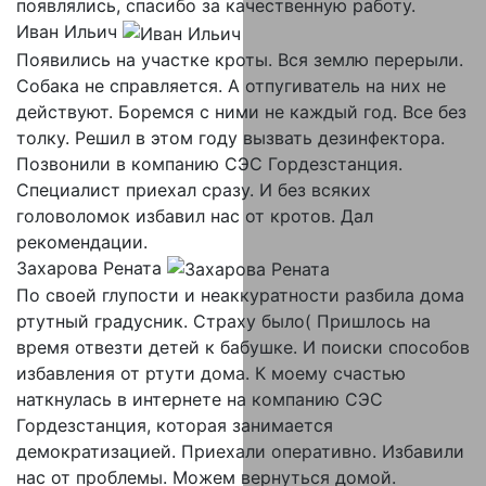
появлялись, спасибо за качественную работу.
Иван Ильич
Появились на участке кроты. Вся землю перерыли.
Собака не справляется. А отпугиватель на них не
действуют. Боремся с ними не каждый год. Все без
толку. Решил в этом году вызвать дезинфектора.
Позвонили в компанию СЭС Гордезстанция.
Специалист приехал сразу. И без всяких
головоломок избавил нас от кротов. Дал
рекомендации.
Захарова Рената
По своей глупости и неаккуратности разбила дома
ртутный градусник. Страху было( Пришлось на
время отвезти детей к бабушке. И поиски способов
избавления от ртути дома. К моему счастью
наткнулась в интернете на компанию СЭС
Гордезстанция, которая занимается
демократизацией. Приехали оперативно. Избавили
нас от проблемы. Можем вернуться домой.