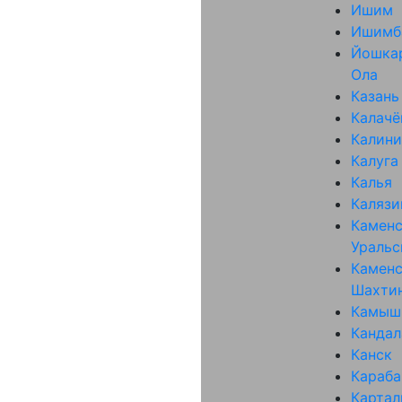
Ишим
Ишимб
Йошка
Ола
Казань
Калачё
Калини
Калуга
Калья
Калязи
Каменс
Уральс
Каменс
Шахти
Камыш
Канда
Канск
Караб
Карта