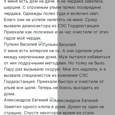
У меня есть дом на даче. А на чердаке завелись
шершни. С огромным ульем прямо посередине
чердака. Однажды полез туда и включил свет.
Благо они не успели налететь на меня. Сразу
вызвали дезинсектора из СЭС Гордезстанция.
Приехали как положено и за час очистили от этих
гадов мой чердак.
Пупкин Василий
У меня есть аллергия на ос. А они сделали улья
между кирпичными дома. Муж пытался избавиться
от них подручными методами. Но толку не было.
Пару раз вызывали скорую. Мне это надоело, и я
вызвала специалистов из компании СЭС
Гордезстанция. Приехали быстро и очистили от
ульев все щели. Теперь не боюсь выходить из
дома.
Александров Евгений
Заметил одного клопа в доме. Думал ну один не
страшно. Спустя некоторое время из стало