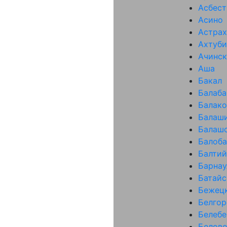
Асбест
Асино
Астрах
Ахтуби
Ачинск
Аша
Бакал
Балаба
Балако
Балаш
Балаш
Балоба
Балтий
Барнау
Батайс
Бежец
Белгор
Белебе
Белов