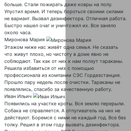
больше. Стали пожирать даже ковры на полу.
Упустил время. И теперь бороться своими силами
не вариант. Вызвал дезинфектора. Отличная работа.
Быстро нашел очаг и уничтожил их. Все заняло
около часа.
Миронова Мария
Этажом ниже нас живёт одна семья. Не сказать
что живут плохо, но чистоту в доме явно не
соблюдают. Так как от них к нам ползут тараканы.
Решила избавиться от них с помощью
профессионала из компании СЭС Гордезстанция.
Прошло пару недель после очистки. Тараканы не
появлялись, спасибо за качественную работу.
Иван Ильич
Появились на участке кроты. Вся землю перерыли.
Собака не справляется. А отпугиватель на них не
действуют. Боремся с ними не каждый год. Все без
толку. Решил в этом году вызвать дезинфектора.