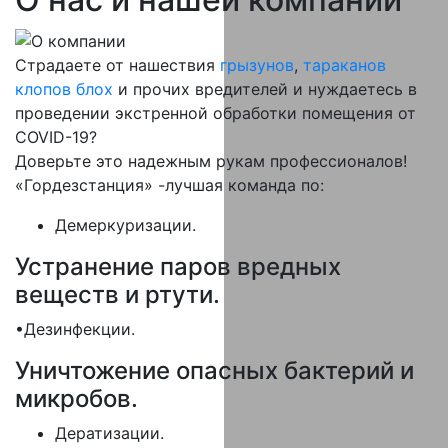
Страдаете от нашествия
грызунов
,
тараканов
клопов
блох
и прочих вредителей и нуждаетесь в
проведении экстренной обработки помещения от
COVID-19?
Доверьте это надежным рукам профессионалов!
«Гордезстанция» -лучшая команда по:
Демеркуризации.
Устранение паров вредных
веществ и ртути.
•Дезинфекции.
Уничтожение опасных бактерий и
микробов.
Дератизации.