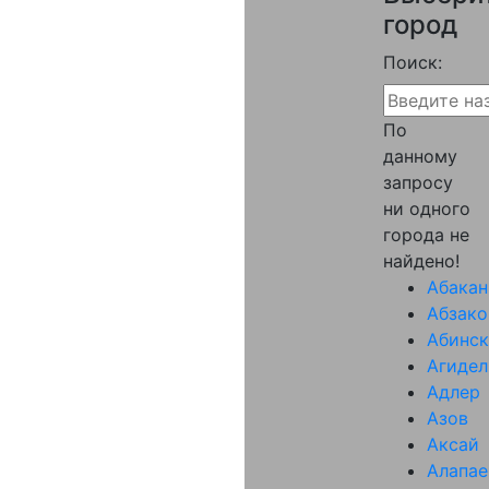
город
Поиск:
По
данному
запросу
ни одного
города не
найдено!
Абакан
Абзако
Абинск
Агидел
Адлер
Азов
Аксай
Алапае