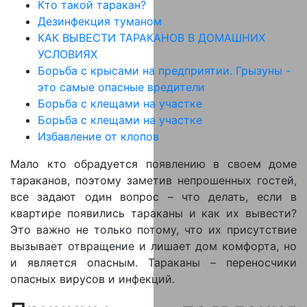
Кто такой таракан?
Дезинфекция туманом
КАК ВЫВЕСТИ ТАРАКАНОВ В ДОМАШНИХ
УСЛОВИЯХ
Борьба с крысами на предприятии. Грызуны -
это самые опасные вредители
Борьба с клещами на участке
Борьба с клещами на участке
Избавление от клопов
Мало кто обрадуется появлению в своем доме
тараканов, поэтому заметив непрошенных гостей,
все задают один вопрос – что делать, если в
квартире появились тараканы и как их вывести?
Это важно не только потому, что их присутствие
вызывает отвращение и лишает дом комфорта, но
и является опасным. Тараканы – переносчики
опасных вирусов и инфекций.