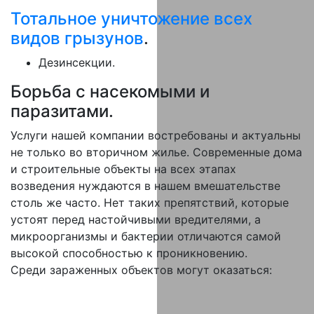
Тотальное уничтожение всех
видов грызунов
.
Дезинсекции.
Борьба с насекомыми и
паразитами.
Услуги нашей компании востребованы и актуальны
не только во вторичном жилье. Современные дома
и строительные объекты на всех этапах
возведения нуждаются в нашем вмешательстве
столь же часто. Нет таких препятствий, которые
устоят перед настойчивыми вредителями, а
микроорганизмы и бактерии отличаются самой
высокой способностью к проникновению.
Среди зараженных объектов могут оказаться: