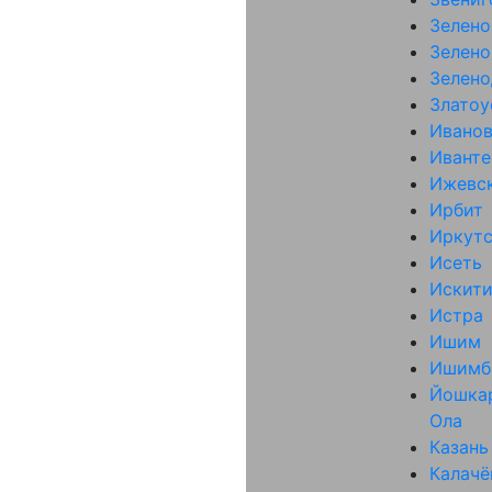
Зелено
Зелено
Зелено
Златоу
Ивано
Иванте
Ижевс
Ирбит
Иркут
Исеть
Искит
Истра
Ишим
Ишимб
Йошка
Ола
Казань
Калачё