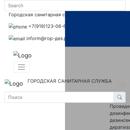
Городская санитарная служба
+7(919)123-06-67‬
inform@гор-дез.рф
ГОРОДСКАЯ САНИТАРНАЯ СЛУЖБА
Провед
дезинфе
дезинсе
дератиз