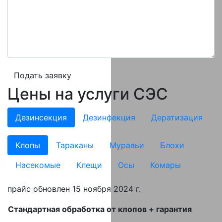
Подать заявку
Цены на услуги СЭС
Дезинсекция
Дезинфекция
Дератизация
Клопы
Тараканы
Муравьи
Блохи
Насекомые
Клещи
Осы
Комары
прайс обновлен 15 ноября 2024 г.
Стандартная обработка от клопов + гарантия