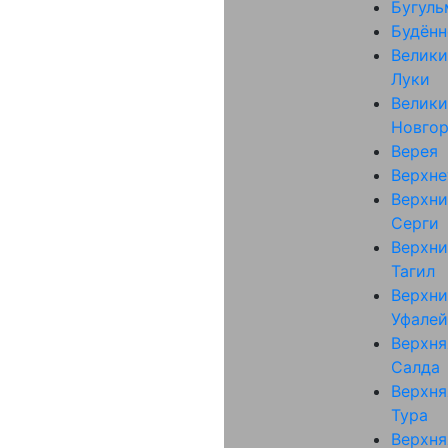
Бугуль
Будённ
Велики
Луки
Велики
Новго
Верея
Верхне
Верхни
Серги
Верхни
Тагил
Верхни
Уфалей
Верхня
Салда
Верхня
Тура
Верхня