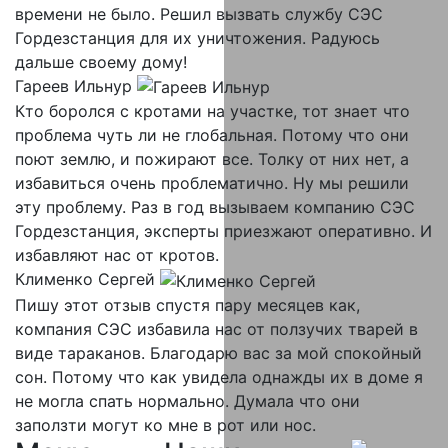
времени не было. Решил вызвать службу СЭС
Гордезстанция для их уничтожения. Радуюсь
дальше своему дому!
Гареев Ильнур
Кто боролся с кротами на участке, тот знает что
проблема чуть ли не глобальная. Потому что они
поют землю, и пожирают все. Толку от них нет, а
избавиться очень проблематично. Ну мы решили
эту проблему. Раз в год вызываем компанию СЭС
Гордезстанция, эксперты приезжают оперативно. И
избавляют нас от кротов.
Клименко Сергей
Пишу этот отзыв спустя пару месяцев как,
компания СЭС избавила нас от ползучих тварей в
виде тараканов. Благодарю вас за мой спокойный
сон. Потому что как увидела однажды их в доме я
не могла спать нормально. Думала что они
заползти могут ко мне в рот или нос.