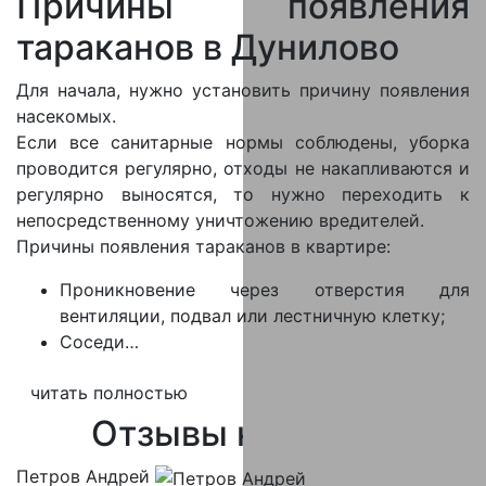
Причины появления
тараканов в Дунилово
Для начала, нужно установить причину появления
насекомых.
Если все санитарные нормы соблюдены, уборка
проводится регулярно, отходы не накапливаются и
регулярно выносятся, то нужно переходить к
непосредственному уничтожению вредителей.
Причины появления тараканов в квартире:
Проникновение через отверстия для
вентиляции, подвал или лестничную клетку;
Соседи…
читать полностью
Отзывы
клиентов
Петров Андрей