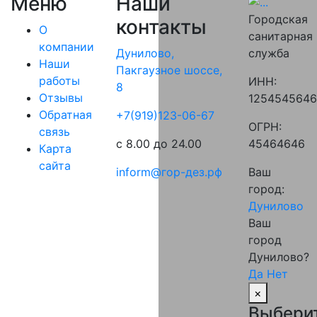
Меню
Наши
Городская
контакты
О
санитарная
компании
служба
Дунилово,
Наши
Пакгаузное шоссе,
работы
ИНН:
8
Отзывы
125454564
Обратная
‪+7(919)123-06-67‬‬
ОГРН:
связь
45464646
с 8.00 до 24.00
Карта
сайта
Ваш
inform@гор-дез.рф
город:
Дунилово
Ваш
город
Дунилово?
Да
Нет
×
Выбери