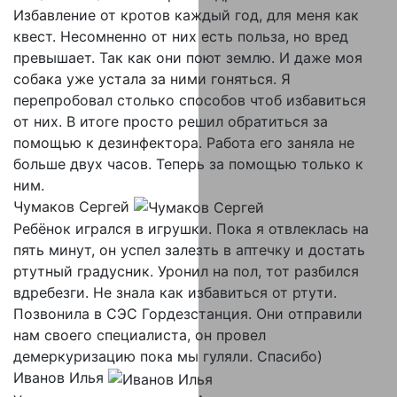
Избавление от кротов каждый год, для меня как
квест. Несомненно от них есть польза, но вред
превышает. Так как они поют землю. И даже моя
собака уже устала за ними гоняться. Я
перепробовал столько способов чтоб избавиться
от них. В итоге просто решил обратиться за
помощью к дезинфектора. Работа его заняла не
больше двух часов. Теперь за помощью только к
ним.
Чумаков Сергей
Ребёнок игрался в игрушки. Пока я отвлеклась на
пять минут, он успел залезть в аптечку и достать
ртутный градусник. Уронил на пол, тот разбился
вдребезги. Не знала как избавиться от ртути.
Позвонила в СЭС Гордезстанция. Они отправили
нам своего специалиста, он провел
демеркуризацию пока мы гуляли. Спасибо)
Иванов Илья