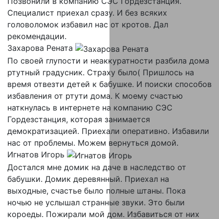
Позвонили в компанию СЭС Гордезстанция.
Специалист приехал сразу. И без всяких
головоломок избавил нас от кротов. Дал
рекомендации.
Захарова Рената
По своей глупости и неаккуратности разбила дома
ртутный градусник. Страху было( Пришлось на
время отвезти детей к бабушке. И поиски способов
избавления от ртути дома. К моему счастью
наткнулась в интернете на компанию СЭС
Гордезстанция, которая занимается
демократизацией. Приехали оперативно. Избавили
нас от проблемы. Можем вернуться домой.
Игнатов Игорь
Достался мне домик на даче в наследство от
бабушки. Домик деревянный. Приехал на
выходные, счастье было полные штаны. Пока
ночью не услышал странные звуки. Это были
короеды. Пожирали мой дом. Избавиться от них