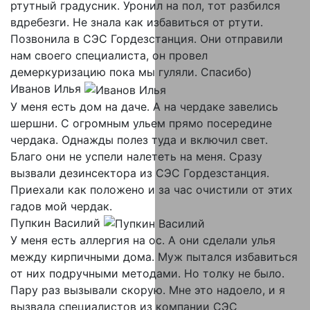
ртутный градусник. Уронил на пол, тот разбился
вдребезги. Не знала как избавиться от ртути.
Позвонила в СЭС Гордезстанция. Они отправили
нам своего специалиста, он провел
демеркуризацию пока мы гуляли. Спасибо)
Иванов Илья
У меня есть дом на даче. А на чердаке завелись
шершни. С огромным ульем прямо посередине
чердака. Однажды полез туда и включил свет.
Благо они не успели налететь на меня. Сразу
вызвали дезинсектора из СЭС Гордезстанция.
Приехали как положено и за час очистили от этих
гадов мой чердак.
Пупкин Василий
У меня есть аллергия на ос. А они сделали улья
между кирпичными дома. Муж пытался избавиться
от них подручными методами. Но толку не было.
Пару раз вызывали скорую. Мне это надоело, и я
вызвала специалистов из компании СЭС