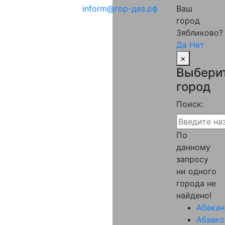
Ваш
inform@гор-дез.рф
город
Зябликово?
Да
Нет
×
Выбери
город
Поиск:
По
данному
запросу
ни одного
города не
найдено!
Абакан
Абзако