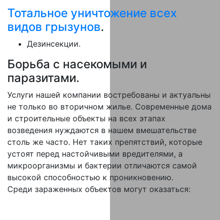
Тотальное уничтожение всех
видов грызунов
.
Дезинсекции.
Борьба с насекомыми и
паразитами.
Услуги нашей компании востребованы и актуальны
не только во вторичном жилье. Современные дома
и строительные объекты на всех этапах
возведения нуждаются в нашем вмешательстве
столь же часто. Нет таких препятствий, которые
устоят перед настойчивыми вредителями, а
микроорганизмы и бактерии отличаются самой
высокой способностью к проникновению.
Среди зараженных объектов могут оказаться: