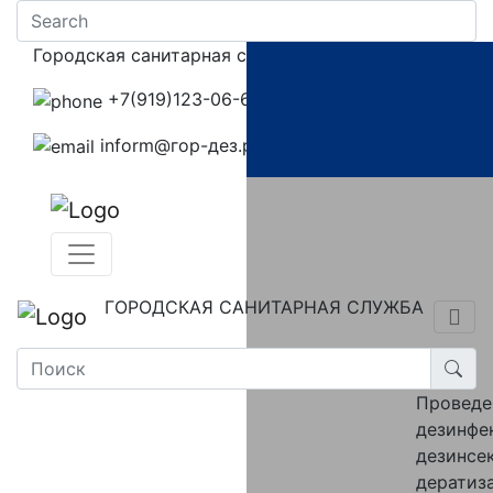
Городская санитарная служба
+7(919)123-06-67‬
inform@гор-дез.рф
ГОРОДСКАЯ САНИТАРНАЯ СЛУЖБА
Провед
дезинфе
дезинсе
дератиз