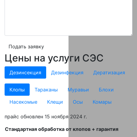
Подать заявку
Цены на услуги СЭС
Дезинсекция
Дезинфекция
Дератизация
Клопы
Тараканы
Муравьи
Блохи
Насекомые
Клещи
Осы
Комары
прайс обновлен 15 ноября 2024 г.
Стандартная обработка от клопов + гарантия