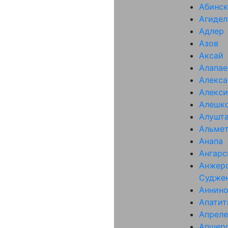
Абинск
Агидел
Адлер
Азов
Аксай
Алапае
Алекса
Алекси
Алешк
Алушт
Альмет
Анапа
Ангарс
Анжер
Судже
Аннин
Апати
Апреле
Апшер