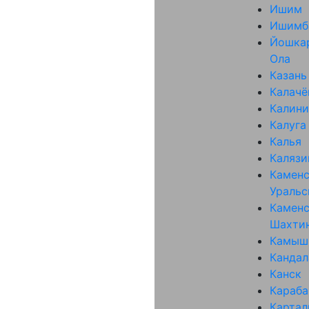
Ишим
Ишимб
Йошка
Ола
Казань
Калачё
Калини
Калуга
Калья
Калязи
Каменс
Уральс
Каменс
Шахти
Камыш
Канда
Канск
Караб
Карта