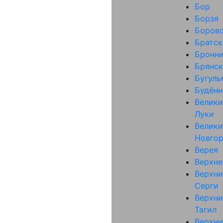
Бор
Борзя
Боров
Братск
Бронн
Брянск
Бугуль
Будённ
Велики
Луки
Велики
Новго
Верея
Верхне
Верхни
Серги
Верхни
Тагил
Верхни