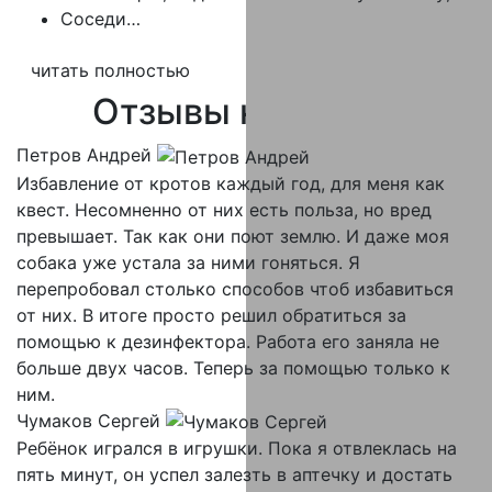
Соседи…
читать полностью
Отзывы
клиентов
Петров Андрей
Избавление от кротов каждый год, для меня как
квест. Несомненно от них есть польза, но вред
превышает. Так как они поют землю. И даже моя
собака уже устала за ними гоняться. Я
перепробовал столько способов чтоб избавиться
от них. В итоге просто решил обратиться за
помощью к дезинфектора. Работа его заняла не
больше двух часов. Теперь за помощью только к
ним.
Чумаков Сергей
Ребёнок игрался в игрушки. Пока я отвлеклась на
пять минут, он успел залезть в аптечку и достать