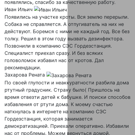
появлялись, спасибо за качественную работу.
Иван Ильич
Появились на участке кроты. Вся землю перерыли.
Собака не справляется. А отпугиватель на них не
действуют. Боремся с ними не каждый год. Все без
толку. Решил в этом году вызвать дезинфектора.
Позвонили в компанию СЭС Гордезстанция.
Специалист приехал сразу. И без всяких
головоломок избавил нас от кротов. Дал
рекомендации.
Захарова Рената
По своей глупости и неаккуратности разбила дома
ртутный градусник. Страху было( Пришлось на
время отвезти детей к бабушке. И поиски способов
избавления от ртути дома. К моему счастью
наткнулась в интернете на компанию СЭС
Гордезстанция, которая занимается
демократизацией. Приехали оперативно. Избавили
нас от проблемы. Можем вернуться домой.