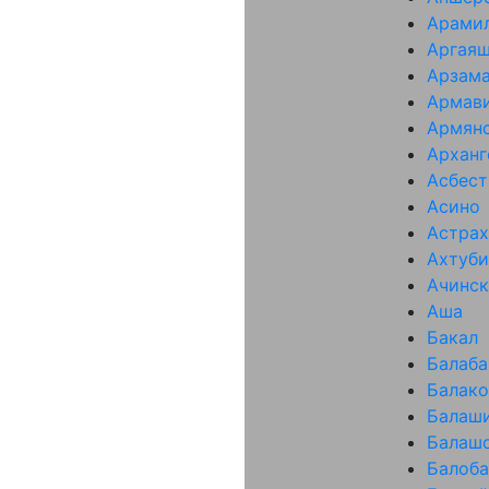
Арами
Аргая
Арзам
Армав
Армян
Арханг
Асбест
Асино
Астрах
Ахтуби
Ачинск
Аша
Бакал
Балаба
Балако
Балаш
Балаш
Балоба