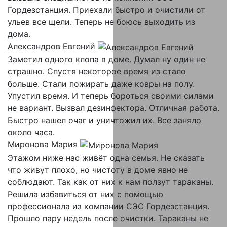
Гордезстанция. Приехали быстро и очистили от
ульев все щели. Теперь не боюсь выходить из
дома.
Александров Евгений
Заметил одного клопа в доме. Думал ну один не
страшно. Спустя некоторое время из стало
больше. Стали пожирать даже ковры на полу.
Упустил время. И теперь бороться своими силами
не вариант. Вызвал дезинфектора. Отличная работа.
Быстро нашел очаг и уничтожил их. Все заняло
около часа.
Миронова Мария
Этажом ниже нас живёт одна семья. Не сказать
что живут плохо, но чистоту в доме явно не
соблюдают. Так как от них к нам ползут тараканы.
Решила избавиться от них с помощью
профессионала из компании СЭС Гордезстанция.
Прошло пару недель после очистки. Тараканы не