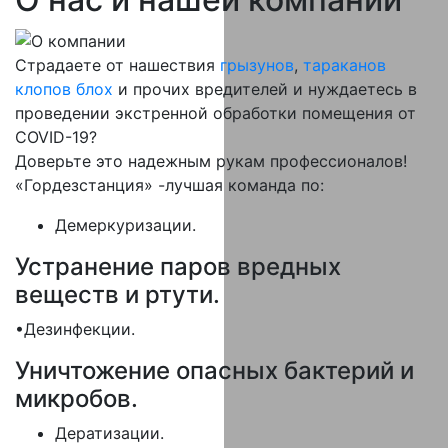
Страдаете от нашествия
грызунов
,
тараканов
клопов
блох
и прочих вредителей и нуждаетесь в
проведении экстренной обработки помещения от
COVID-19?
Доверьте это надежным рукам профессионалов!
«Гордезстанция» -лучшая команда по:
Демеркуризации.
Устранение паров вредных
веществ и ртути.
•Дезинфекции.
Уничтожение опасных бактерий и
микробов.
Дератизации.