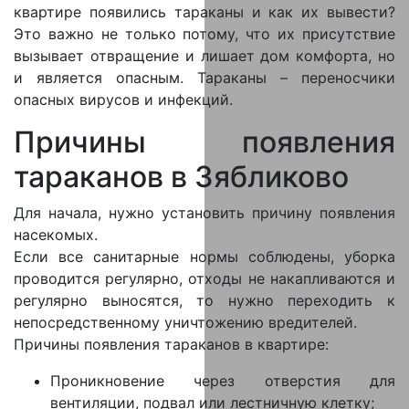
квартире появились тараканы и как их вывести?
Это важно не только потому, что их присутствие
вызывает отвращение и лишает дом комфорта, но
и является опасным. Тараканы – переносчики
опасных вирусов и инфекций.
Причины появления
тараканов в Зябликово
Для начала, нужно установить причину появления
насекомых.
Если все санитарные нормы соблюдены, уборка
проводится регулярно, отходы не накапливаются и
регулярно выносятся, то нужно переходить к
непосредственному уничтожению вредителей.
Причины появления тараканов в квартире:
Проникновение через отверстия для
вентиляции, подвал или лестничную клетку;