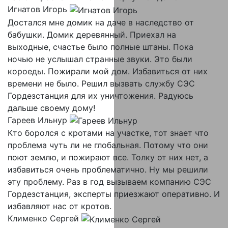
Игнатов Игорь
Достался мне домик на даче в наследство от
бабушки. Домик деревянный. Приехал на
выходные, счастье было полные штаны. Пока
ночью не услышал странные звуки. Это были
короеды. Пожирали мой дом. Избавиться от них
времени не было. Решил вызвать службу СЭС
Гордезстанция для их уничтожения. Радуюсь
дальше своему дому!
Гареев Ильнур
Кто боролся с кротами на участке, тот знает что
проблема чуть ли не глобальная. Потому что они
поют землю, и пожирают все. Толку от них нет, а
избавиться очень проблематично. Ну мы решили
эту проблему. Раз в год вызываем компанию СЭС
Гордезстанция, эксперты приезжают оперативно. И
избавляют нас от кротов.
Клименко Сергей