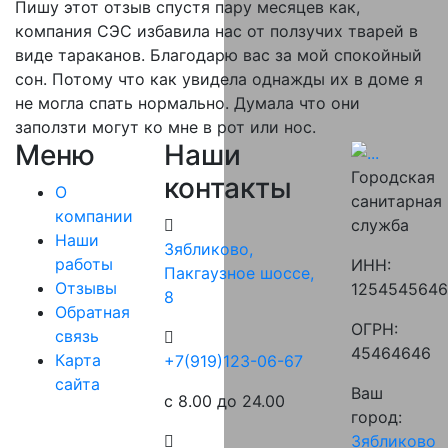
Пишу этот отзыв спустя пару месяцев как,
компания СЭС избавила нас от ползучих тварей в
виде тараканов. Благодарю вас за мой спокойный
сон. Потому что как увидела однажды их в доме я
не могла спать нормально. Думала что они
заползти могут ко мне в рот или нос.
Меню
Наши
Городская
контакты
О
санитарная
компании
служба
Наши
Зябликово,
работы
ИНН:
Пакгаузное шоссе,
Отзывы
125454564
8
Обратная
ОГРН:
связь
45464646
Карта
‪+7(919)123-06-67‬‬
сайта
Ваш
с 8.00 до 24.00
город:
Зябликово