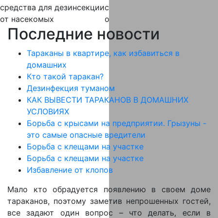
средства
для дезинсекции
средства
для дератизации
от насекомых
от крыс и мышей
Последние новости
Тараканы в квартире, как избавиться в
домашних
Кто такой таракан?
Дезинфекция туманом
КАК ВЫВЕСТИ ТАРАКАНОВ В ДОМАШНИХ
УСЛОВИЯХ
Борьба с крысами на предприятии. Грызуны -
это самые опасные вредители
Борьба с клещами на участке
Борьба с клещами на участке
Избавление от клопов
Мало кто обрадуется появлению в своем доме
тараканов, поэтому заметив непрошенных гостей,
все задают один вопрос – что делать, если в